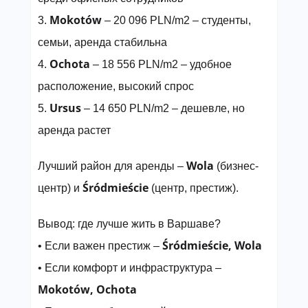
Mokotów
3.
– 20 096 PLN/m2 – студенты,
семьи, аренда стабильна
Ochota
4.
– 18 556 PLN/m2 – удобное
расположение, высокий спрос
Ursus
5.
– 14 650 PLN/m2 – дешевле, но
аренда растет
Wola
Лучший район для аренды –
(бизнес-
Śródmieście
центр) и
(центр, престиж).
Вывод: где лучше жить в Варшаве?
Śródmieście, Wola
• Если важен престиж –
• Если комфорт и инфраструктура –
Mokotów, Ochota