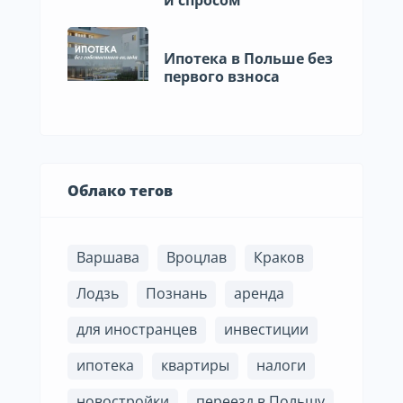
и спросом
Ипотека в Польше без
первого взноса
Облако тегов
Варшава
Вроцлав
Краков
Лодзь
Познань
аренда
для иностранцев
инвестиции
ипотека
квартиры
налоги
новостройки
переезд в Польшу