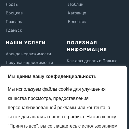
Лодзь
Люблин
Вроцлав
Катовице
Познань
Белосток
Гданьск
НАШИ УСЛУГИ
ПОЛЕЗНАЯ
ИНФОРМАЦИЯ
Аренда недвижимости
Как арендовать в Польше
Покупка недвижимости
Как купить недвижимость
Ипотека в Польше
Мы ценим вашу конфиденциальность
Ипотека для иностранцев
Коммерческая
недвижимость
Как продать недвижимость
Мы используем файлы cookie для улучшения
Юридическое
Жизнь и переезд в Польшу
качества просмотра, предоставления
сопровождение
Новости рынка
персонализированной рекламы или контента, а
Сдача в аренду
Политика
также для анализа нашего трафика. Нажав кнопку
Продажа недвижимости
конфиденциальности
"Принять все", вы соглашаетесь с использованием
Najem okazjonalny