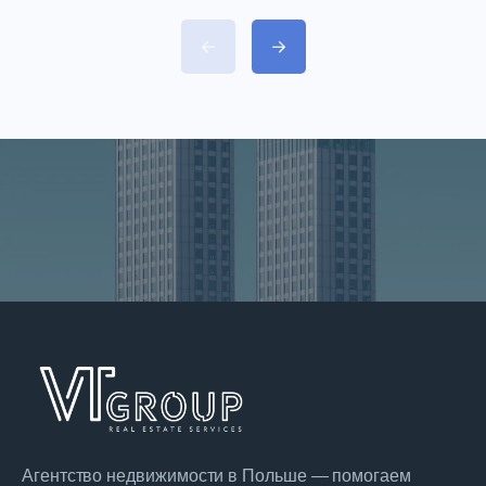
разнообразие жилой застройки —
от современных комплексов до
уютных исторических кварталов.
Однако выбор подходящего
района имеет решающее
значение: именно он определяет
комфорт повседневной жизни,
время на дорогу и качество
окружающей среды. […]
Агентство недвижимости в Польше — помогаем