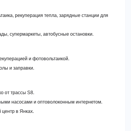
таика, рекуперация тепла, зарядные станции для
сады, супермаркеты, автобусные остановки.
екуперацией и фотовольтаикой.
колы и заправки.
о от трассы S8.
выми насосами и оптоволоконным интернетом.
 центр в Янках.