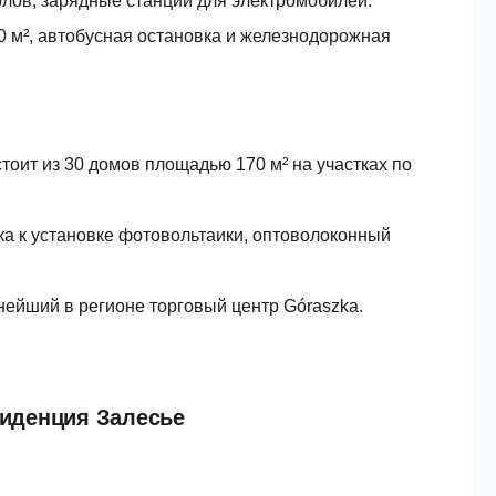
олов, зарядные станции для электромобилей.
 м², автобусная остановка и железнодорожная
стоит из 30 домов площадью 170 м² на участках по
ка к установке фотовольтаики, оптоволоконный
нейший в регионе торговый центр Góraszka.
зиденция Залесье