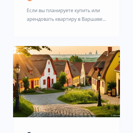
Если вы планируете купить или
арендовать квартиру в Варшаве,
перед вами откроется огромный
выбор недвижимости. В столице
Польши насчитывается 18
районов, среди которых можно
найти как новостройки, так и
дома более ранней застройки.
Здесь также постоянно
реализуются новые
девелоперские проекты. Но какие
районы Варшавы считаются
самыми лучшими? Где стоит
покупать жилье для личного
проживания, а […]