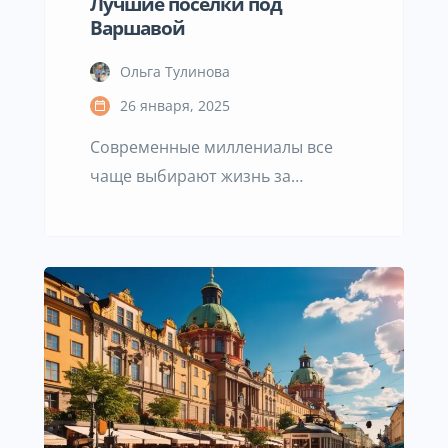
Лучшие поселки под
Варшавой
Ольга Тулинова
26 января, 2025
Современные миллениалы все
чаще выбирают жизнь за
пределами городов, но с
доступом ко всем городским
удобствам. Этот тренд
стимулирует строительство
инновационных поселков в
пригородах крупных городов.
Если вы ищете жилье недалеко от
Варшавы, наш рейтинг поможет
вам выбрать подходящее место.