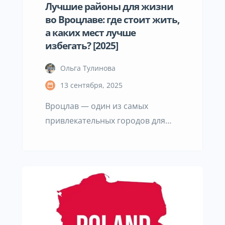
Лучшие районы для жизни
во Вроцлаве: где стоит жить,
а каких мест лучше
избегать? [2025]
Ольга Тулинова
13 сентября, 2025
Вроцлав — один из самых
привлекательных городов для
жизни в Польше. Он предлагает
развитый рынок труда, широкий
выбор образовательных и
культурных возможностей, а
также разнообразие жилой
застройки — от современных
комплексов до уютных