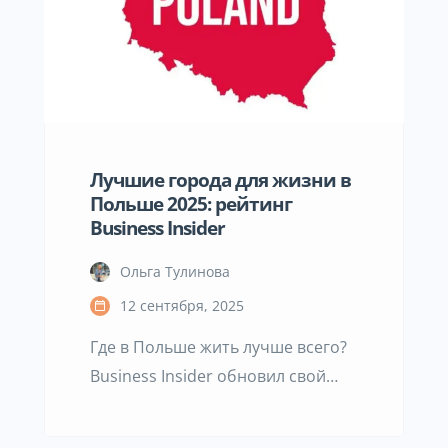
исторических кварталов. Однако
выбор подходящего района
имеет решающее значение:
именно он определяет комфорт
повседневной жизни, время на
дорогу и качество окружающей
Лучшие города для жизни в
среды. […]
Польше 2025: рейтинг
Business Insider
Ольга Тулинова
12 сентября, 2025
Где в Польше жить лучше всего?
Business Insider обновил свой
рейтинг и расставил точки над
«i». В исследовании сравнили 16