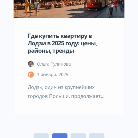
Стоимость жилья: квартира или
дом? Для тех, кто задумывается о
покупке недвижимости, всегда
актуален вопрос: […]
Где купить квартиру в
Лодзи в 2025 году: цены,
районы, тренды
Ольга Тулинова
1 января, 2025
Лодзь, один из крупнейших
городов Польши, продолжает
демонстрировать динамичные
изменения на рынке
недвижимости. Цены, время
продажи, количество