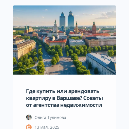
крупнейших городов страны — и
не только по уровню зарплат или
цен на жильё. Важными
оказались и факторы, которые
напрямую влияют на
повседневную жизнь: доступ к
врачам, качество воздуха,
безопасность. Результат
оказался неожиданным. В
таблице […]
Где купить или арендовать
квартиру в Варшаве? Советы
от агентства недвижимости
Ольга Тулинова
13 мая, 2025