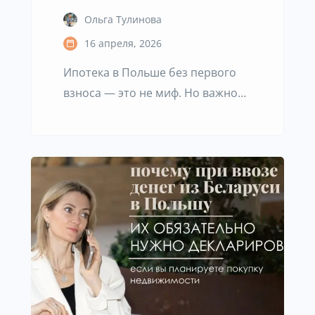
Ольга Тулинова
16 апреля, 2026
Ипотека в Польше без первого
взноса — это не миф. Но важно
сразу понимать: это не
стандартная ипотека и подходит
не всем. Большинство считает,
что для покупки недвижимости
обязательно нужны 10–20%
собственных средств. В
классической банковской модели
— это так. Но в Польше
существует механизм, при
котором ипотека в Польше без