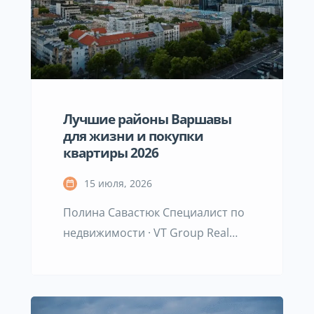
подписал бумаги, передал
деньги. Но на практике путь от
первых просмотров до ключей в
руках напоминает небольшую
бюрократическую экспедицию,
где […]
Лучшие районы Варшавы
для жизни и покупки
квартиры 2026
15 июля, 2026
Полина Савастюк Специалист по
недвижимости · VT Group Real
Estate Services · Варшава Мне
часто пишут одно и то же:
«Полина, посоветуйте хороший
район в Варшаве». И каждый раз