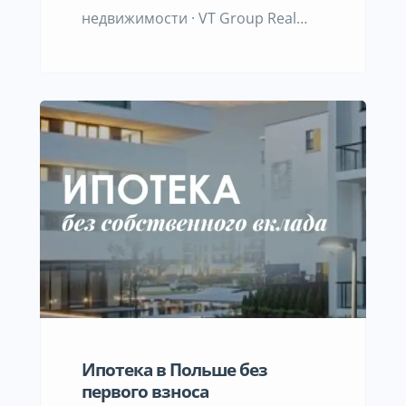
недвижимости · VT Group Real
Estate Services · Варшава Знаете,
я давно хотела написать про это.
Просто в последние месяцы одни
и те же разговоры повторяются
снова и снова — и с теми, кто
ищет квартиру, и с теми, кто
пытается её сдать. Раньше мне
звонили арендаторы: «Полина,
помогите, мы смотрели […]
Ипотека в Польше без
первого взноса