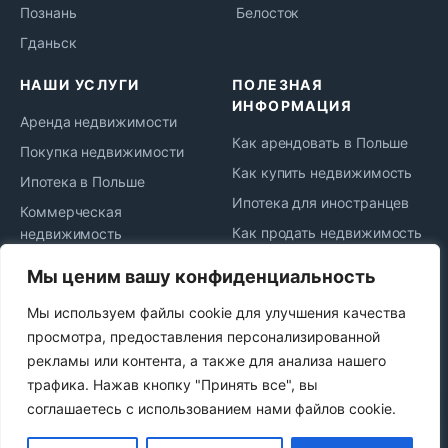
Познань
Белосток
Гданьск
НАШИ УСЛУГИ
ПОЛЕЗНАЯ
ИНФОРМАЦИЯ
Аренда недвижимости
Как арендовать в Польше
Покупка недвижимости
Как купить недвижимость
Ипотека в Польше
Ипотека для иностранцев
Коммерческая
Как продать недвижимость
недвижимость
Жизнь и переезд в Польшу
Юридическое
Мы ценим вашу конфиденциальность
сопровождение
Новости рынка
Мы используем файлы cookie для улучшения качества
Сдача в аренду
Политика
просмотра, предоставления персонализированной
конфиденциальности
Продажа недвижимости
рекламы или контента, а также для анализа нашего
Najem okazjonalny
трафика. Нажав кнопку "Принять все", вы
соглашаетесь с использованием нами файлов cookie.