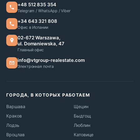
+48 512 835 354
Telegram / WhatsApp / Viber
+34 643 321 808
Офис в Испании
02-672 Warszawa,
ul. Domaniewska, 47
Главный офис
info@vtgroup-realestate.com
Электронная почта
ГОРОДА, В КОТОРЫХ РАБОТАЕМ
Варшава
Щецин
Краков
Быдгощ
Лодзь
Люблин
Вроцлав
Катовице