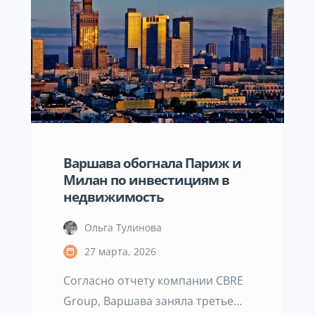
покупку недвижимости в Польше,
необходимо учитывать ключевое
требование банков:
принимаются только средства с
подтверждённым
происхождением и прозрачной
историей движения. Это тот
момент, о котором многие
Варшава обогнала Париж и
узнают уже […]
Милан по инвестициям в
недвижимость
Ольга Тулинова
27 марта, 2026
Согласно отчету компании CBRE
Group, Варшава заняла третье