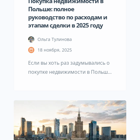
Покупка недвижимости в
Польше: полное
руководство по расходам и
этапам сделки в 2025 году
Ольга Тулинова
18 ноября, 2025
Если вы хоть раз задумывались о
покупке недвижимости в Польше,
то знаете: за красивыми
фотографиями и безупречно
оформленными объявлениями
часто скрывается совсем другая
реальность. На первый взгляд
кажется, что всё предельно
просто — нашёл квартиру,