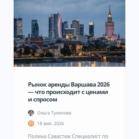
приходится отвечать вопросом
на вопрос — а хороший для чего?
Потому что название района
само по себе почти ничего не
говорит. Возьмём Mokotów.
Огромный район — […]
Рынок аренды Варшава 2026
— что происходит с ценами
и спросом
Ольга Тулинова
18 мая, 2026
Полина Савастюк Специалист по