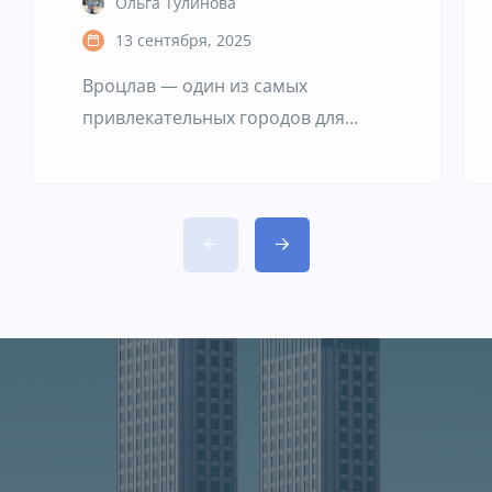
Ольга Тулинова
13 сентября, 2025
Вроцлав — один из самых
привлекательных городов для
жизни в Польше. Он предлагает
развитый рынок труда, широкий
выбор образовательных и
культурных возможностей, а также
разнообразие жилой застройки —
от современных комплексов до
уютных исторических кварталов.
Однако выбор подходящего
района имеет решающее
значение: именно он определяет
комфорт повседневной жизни,