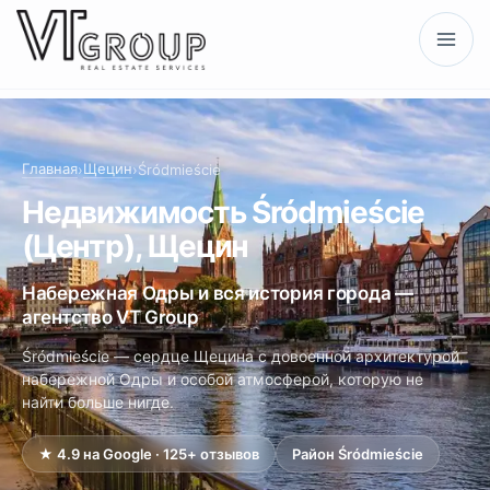
Главная
Щецин
›
›
Śródmieście
Недвижимость Śródmieście
(Центр), Щецин
Набережная Одры и вся история города —
агентство VT Group
Śródmieście — сердце Щецина с довоенной архитектурой,
набережной Одры и особой атмосферой, которую не
найти больше нигде.
★ 4.9 на Google · 125+ отзывов
Район Śródmieście