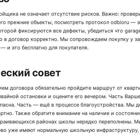
ойщика не означает отсутствие рисков. Важно: прове
го прежние объекты, посмотреть протокол odbioru — 
оторой фиксируются все дефекты, убедиться что garage
о в договор корректно. Мы сопровождаем покупку у з
 — и это бесплатно для покупателя.
еский совет
ием договора обязательно пройдите маршрут от кварт
вайной остановки и оцените его вечером. Часть Варш
пасна. Часть — ещё в процессе благоустройства. Мы д
ртно. Также обратите внимание на наличие и состоян
траивающихся районах школы нередко переполнены. М
ево уже имеют нормальную школьную инфраструктуру, 