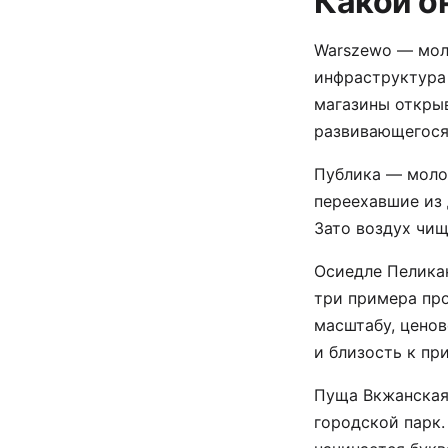
Какой о
Warszewo — мол
инфраструктура 
магазины откры
развивающегося 
Публика — молод
переехавшие из 
Зато воздух чищ
Осиедле Пелика
три примера про
масштабу, цено
и близость к пр
Пуща Вкжанская
городской парк.