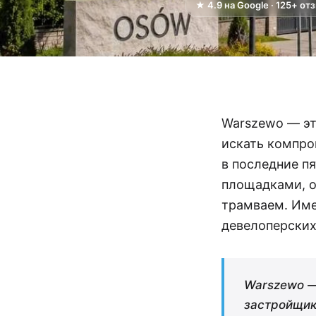
★ 4.9 на Google · 125+ от
Warszewo — это
искать компро
в последние п
площадками, о
трамваем. Име
девелоперских
Warszewo —
застройщик