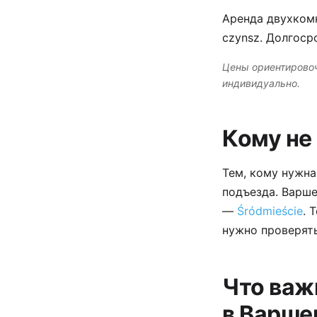
Аренда двухкомн
czynsz. Долгоср
Цены ориентировоч
индивидуально.
Кому не
Тем, кому нужна
подъезда. Варше
—
Śródmieście
. 
нужно проверять
Что важ
в Варше