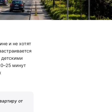
ине и не хотят
застраивается
, детскими
20–25 минут
х
вартиру от