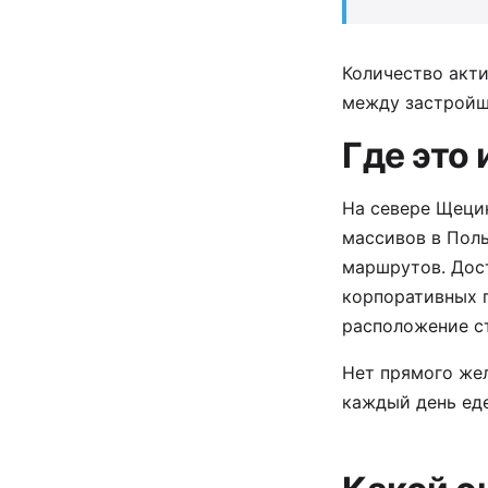
Количество акти
между застройщ
Где это 
На севере Щеци
массивов в Пол
маршрутов. Дост
корпоративных п
расположение ст
Нет прямого жел
каждый день еде