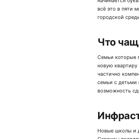
начинается букв
всё это в пяти 
городской среды
Что чащ
Семьи которые п
новую квартиру
частично компен
семьи с детьми 
возможность сде
Инфрас
Новые школы и 