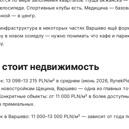
ются по мере заполнения кварталов. Пуща Вкжанска —
елосипеде. Спортивные клубы есть. Медицина — базова
ной — в центр.
 инфраструктура в некоторых частях Варшево ещё фор
у в новом осиедлу — нужно понимать что кафе и пари
у.
 стоит недвижимость
: 13 098–13 215 PLN/м² в среднем (июнь 2026, RynekPie
 новостройкам Щецина, Варшево — одна из главных то
Конкретные объекты: от 11 000 PLN/м² в более доступн
в премиальных.
 в Варшево: 11 000–13 000 PLN/м² — зависит от года 