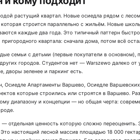
н и кому подходит
одой растущий квартал. Новые осиедла рядом с лесом
которая строится параллельно с жильём. Новые школы
ваются каждые два года. Это типичный паттерн быстро
пригородного квартала: сначала дома, потом всё оста
ые семьи с детьми (первые покупатели в основном), 
других городов. Студентов нет — Warszewo далеко от 
е, дворы зеленее и паркинг есть.
н, Осиедле Апартаменты Варшево, Осиедле Варшевских
ектов которые строились или строятся в Варшево. Ра
вому диапазону и концепции — но общая черта: соврем
ироде.
 — отдельная ценность которую сложно переоценить. 
 Это настоящий лесной массив площадью 18 000 гекта