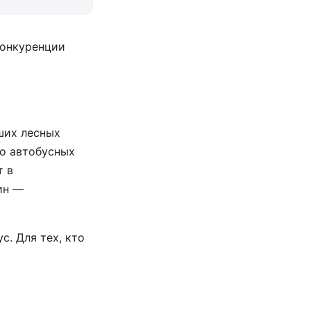
конкуренции
ших лесных
о автобусных
т в
ин —
. Для тех, кто