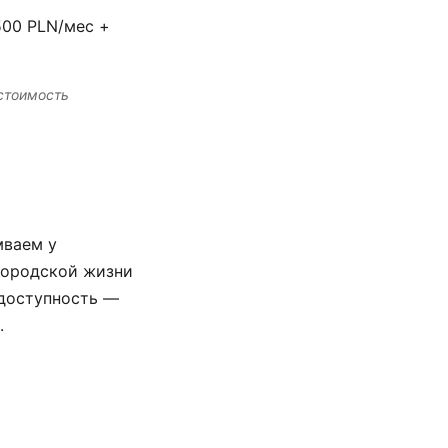
500 PLN/мес +
 стоимость
мваем у
 городской жизни
 доступность —
.