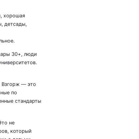
, хорошая
, детсады,
льное.
пары 30+, люди
университетов.
 Взгорж — это
зные по
енные стандарты
Это не
ров, который