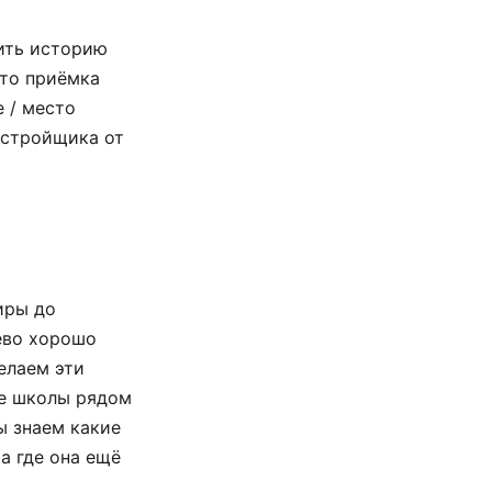
рить историю
это приёмка
 / место
астройщика от
иры до
ево хорошо
елаем эти
ие школы рядом
ы знаем какие
а где она ещё