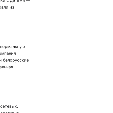
лки с детьми —
хали из
т нормальную
омпания
и белорусские
альная
сетевых.