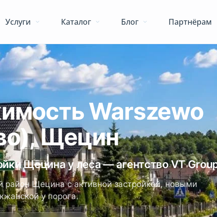
Услуги
Каталог
Блог
Партнёрам
имость Warszewo
во), Щецин
йки Щецина у леса — агентство VT Grou
 район Щецина с активной застройкой, новыми
кжанской у порога.