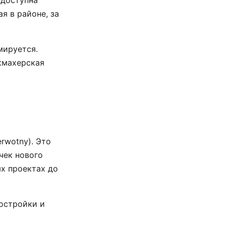
 доступна
я в районе, за
мируется.
кмахерская
rwotny). Это
чек нового
ых проектах до
постройки и