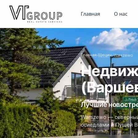
Главная
О нас
Главная
Щецин
›
›
Warszewo
Недвиж
(Варше
Лучшие новостро
Warszewo — северный
осиедлами и Пущей В