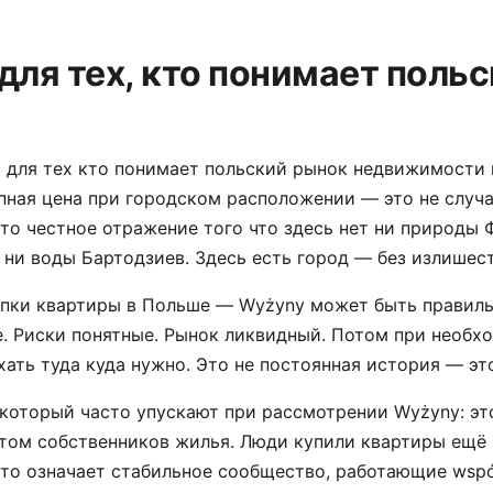
для тех, кто понимает поль
 для тех кто понимает польский рынок недвижимости 
пная цена при городском расположении — это не случа
то честное отражение того что здесь нет ни природы 
 ни воды Бартодзиев. Здесь есть город — без излишест
упки квартиры в Польше — Wyżyny может быть правил
е. Риски понятные. Рынок ликвидный. Потом при необ
хать туда куда нужно. Это не постоянная история — эт
оторый часто упускают при рассмотрении Wyżyny: это
том собственников жилья. Люди купили квартиры ещё 
то означает стабильное сообщество, работающие wspó