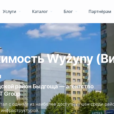
Услуги
Каталог
Блог
Партнёрам
имость Wyżyny (В
щ
ской район Быдгоща — агентство
T Group
тал с одними из наиболее доступных цен среди рай
 инфраструктурой.