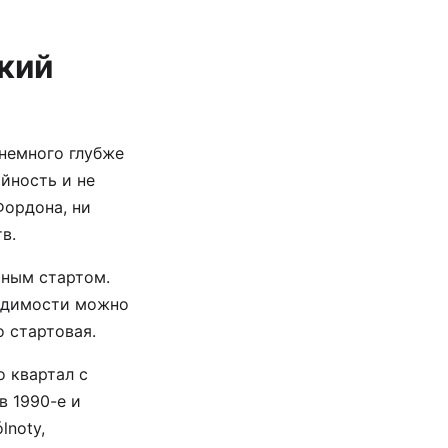
ский
немного глубже
йность и не
Фордона, ни
в.
ьным стартом.
ходимости можно
о стартовая.
 квартал с
в 1990-е и
lnoty,