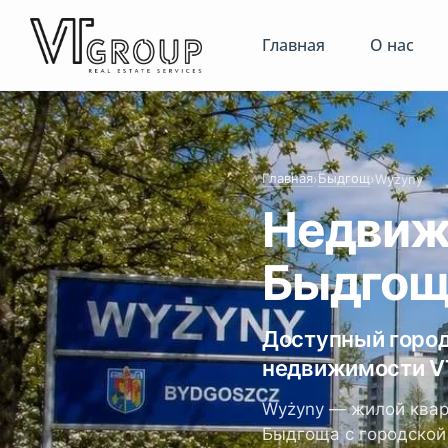
Главная
О нас
Главная
Быдгощ
›
›
Wyżyny
Недвиж
Быдго
Доступный город
недвижимости V
Wyżyny — жилой квар
Быдгоща с городской