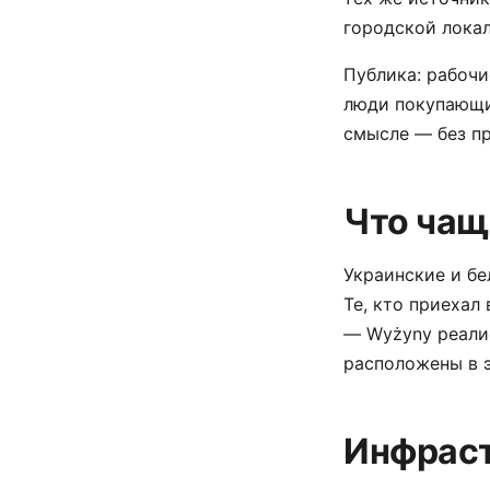
городской лока
Публика: рабоч
люди покупающи
смысле — без п
Что чащ
Украинские и б
Те, кто приехал
— Wyżyny реали
расположены в э
Инфрас