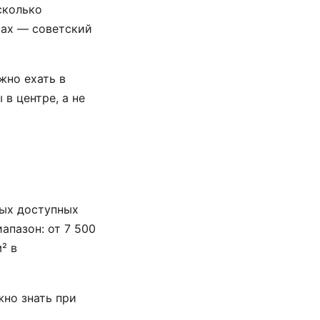
сколько
jах — советский
жно ехать в
в центре, а не
мых доступных
апазон: от 7 500
² в
но знать при