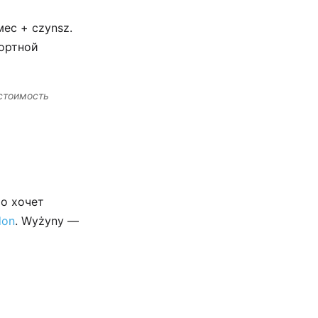
ес + czynsz.
портной
 стоимость
то хочет
don
. Wyżyny —