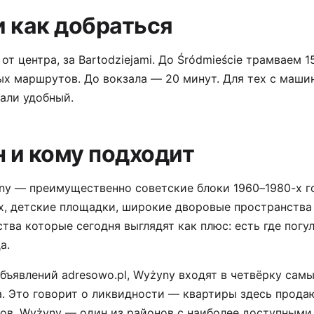
и как добраться
 от центра, за Bartodziejami. До Śródmieście трамваем 
х маршрутов. До вокзала — 20 минут. Для тех с маши
али удобный.
н и кому подходит
ny — преимущественно советские блоки 1960–1980-х г
х, детские площадки, широкие дворовые пространства
тва которые сегодня выглядят как плюс: есть где погу
а.
бъявлений adresowo.pl, Wyżyny входят в четвёрку сам
. Это говорит о ликвидности — квартиры здесь прода
ов, Wyżyny — один из районов с наиболее доступными