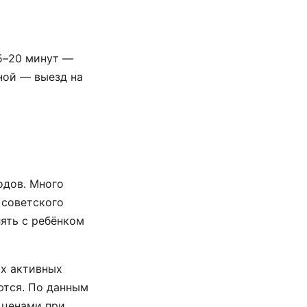
15–20 минут —
ной — выезд на
одов. Много
 советского
лять с ребёнком
ых активных
ются. По данным
 ценами при