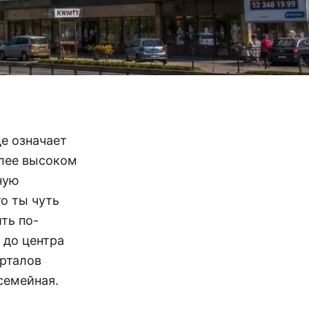
е означает
олее высоком
ную
о ты чуть
ть по-
 до центра
рталов
семейная.