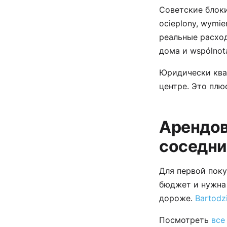
Советские блоки 
ocieplony, wymie
реальные расхо
дома и wspólnot
Юридически ква
центре. Это плю
Арендов
соседни
Для первой пок
бюджет и нужн
дороже.
Bartodz
Посмотреть
все