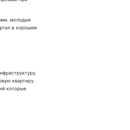
ями, молодые
артал в хорошем
нфраструктуру.
ервую квартиру
ий которые