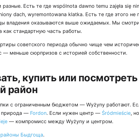
разные. Есть те где wspólnota dawno temu zajęła się ni
niony dach, wyremontowana klatka. Есть те где этого н
ды владения оказываются выше ожидаемых. Мы смотр
a как стандартную часть работы.
ртиры советского периода обычно чище чем историче
с — меньше сюрпризов с историей собственности.
ать, купить или посмотреть
й район
упки с ограниченным бюджетом — Wyżyny работают. Ес
а природа —
Fordon
. Если нужен центр —
Śródmieście
, н
ieje
— компромисс между Wyżyny и центром.
 районы Быдгоща
.