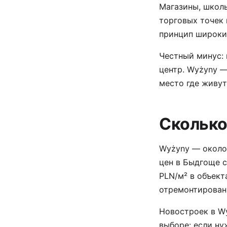
Магазины, школ
торговых точек 
принцип широких
Честный минус: 
центр. Wyżyny —
место где живу
Сколько
Wyżyny — около 
цен в Быдгоще с
PLN/м² в объект
отремонтирован
Новостроек в W
выборе: если ну