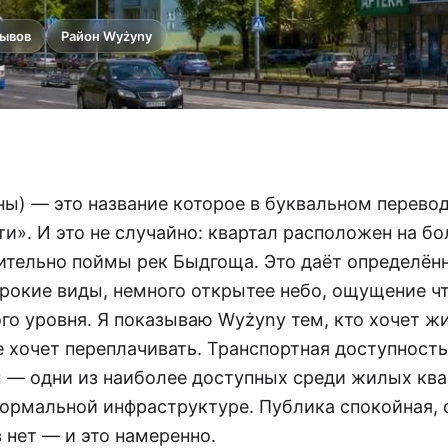
зывов
Район Wyżyny
ы) — это название которое в буквальном перевод
и». И это не случайно: квартал расположен на б
ительно поймы рек Быдгоща. Это даёт определён
рокие виды, немного открытее небо, ощущение чт
го уровня. Я показываю Wyżyny тем, кто хочет жи
е хочет переплачивать. Транспортная доступность
 — одни из наиболее доступных среди жилых ква
ормальной инфраструктуре. Публика спокойная, 
 нет — и это намеренно.