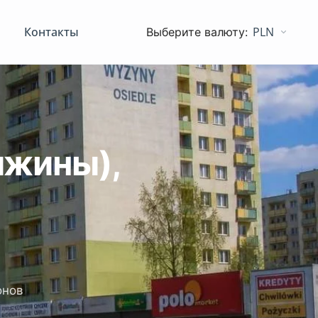
Контакты
PLN
ижины),
онов