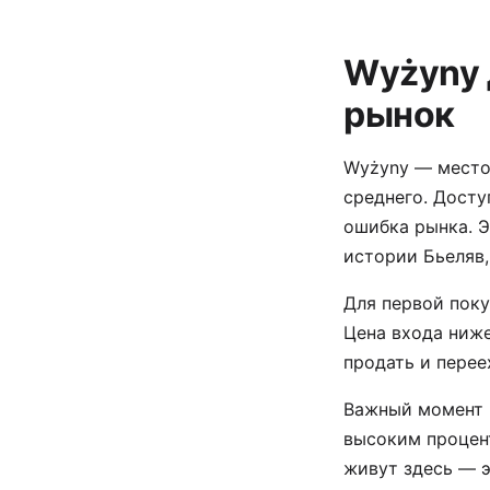
Wyżyny 
рынок
Wyżyny — место
среднего. Досту
ошибка рынка. Э
истории Бьеляв,
Для первой пок
Цена входа ниж
продать и перее
Важный момент к
высоким процен
живут здесь — э