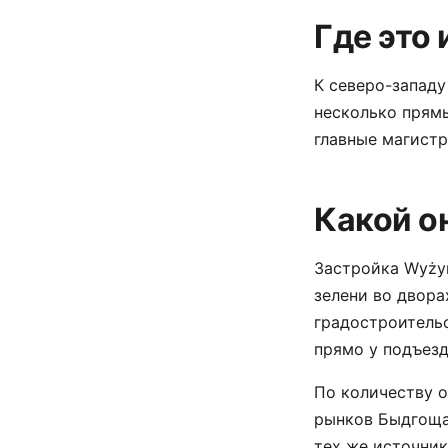
Где это 
К северо-западу
несколько прямы
главные магистр
Какой о
Застройка Wyży
зелени во двора
градостроительс
прямо у подъезд
По количеству о
рынков Быдгоща
тех же источник