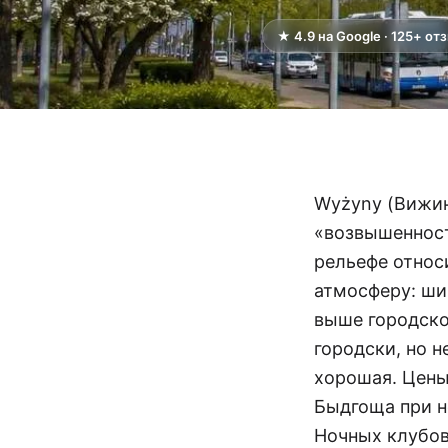
★ 4.9 на Google · 125+ от
Wyżyny (Вижин
«возвышенност
рельефе относ
атмосферу: ши
выше городско
городски, но н
хорошая. Цены
Быдгоща при н
Ночных клубов