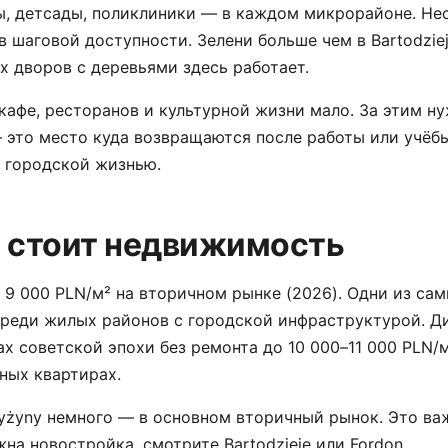
ы, детсады, поликлиники — в каждом микрорайоне. Не
в шаговой доступности. Зелени больше чем в Bartodzie
 дворов с деревьями здесь работает.
кафе, ресторанов и культурной жизни мало. За этим ну
 это место куда возвращаются после работы или учёбы 
т городской жизнью.
 стоит недвижимость
9 000 PLN/м² на вторичном рынке (2026). Одни из са
реди жилых районов с городской инфраструктурой. Ди
ах советской эпохи без ремонта до 10 000–11 000 PLN/м
ных квартирах.
yżyny немного — в основном вторичный рынок. Это важ
жна новостройка, смотрите Bartodzieje или Fordon.