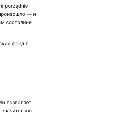
mi porządnie —
е произошло — и
им состояние
ский фонд в
ли позволяет
о значительно