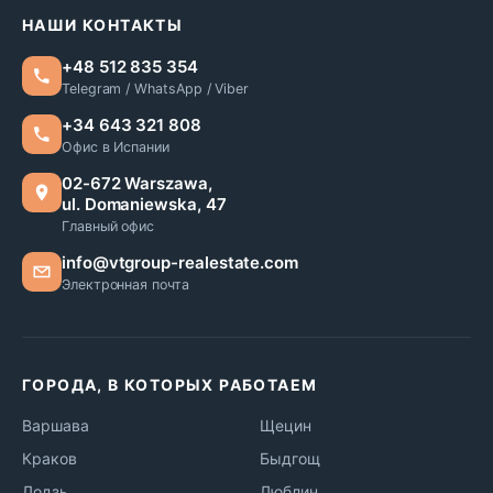
НАШИ КОНТАКТЫ
+48 512 835 354
Telegram / WhatsApp / Viber
+34 643 321 808
Офис в Испании
02-672 Warszawa,
ul. Domaniewska, 47
Главный офис
info@vtgroup-realestate.com
Электронная почта
ГОРОДА, В КОТОРЫХ РАБОТАЕМ
Варшава
Щецин
Краков
Быдгощ
Лодзь
Люблин