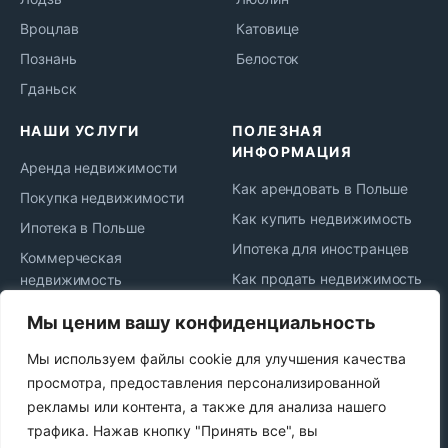
Вроцлав
Катовице
Познань
Белосток
Гданьск
НАШИ УСЛУГИ
ПОЛЕЗНАЯ
ИНФОРМАЦИЯ
Аренда недвижимости
Как арендовать в Польше
Покупка недвижимости
Как купить недвижимость
Ипотека в Польше
Ипотека для иностранцев
Коммерческая
Как продать недвижимость
недвижимость
Жизнь и переезд в Польшу
Юридическое
Мы ценим вашу конфиденциальность
сопровождение
Новости рынка
Мы используем файлы cookie для улучшения качества
Сдача в аренду
Политика
просмотра, предоставления персонализированной
конфиденциальности
Продажа недвижимости
рекламы или контента, а также для анализа нашего
Najem okazjonalny
трафика. Нажав кнопку "Принять все", вы