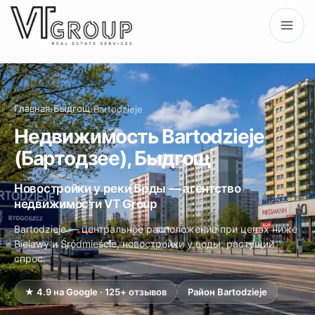
Главная
Быдгощ
›
›
Bartodzieje
Недвижимость Bartodzieje
(Бартодзее), Быдгощ
Новостройки у реки Брды — агентство
недвижимости VT Group
Bartodzieje — центральное расположение при ценах ниже
Bielawy и Śródmieście, новостройки у воды, растущий
спрос.
★ 4.9 на Google · 125+ отзывов
Район Bartodzieje