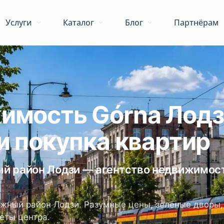
Услуги
Каталог
Блог
Партнёрам
имость Górna Лод
и покупка квартир
й район Лодзи — агентство недвижимос
жный район Лодзи. Разумные цены, зелёные дворы,
еты центра.