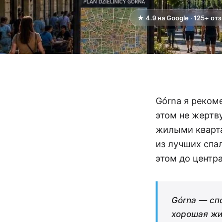
★ 4.9 на Google · 125+ от
Górna я реком
этом не жертв
жилыми кварта
из лучших спа
этом до центр
Górna — сп
хорошая жи