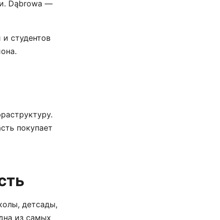
и. Dąbrowa —
 и студентов
она.
раструктуру.
асть покупает
сть
колы, детсады,
дна из самых