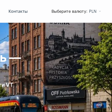
Контакты
PLN
зь —
ти VT