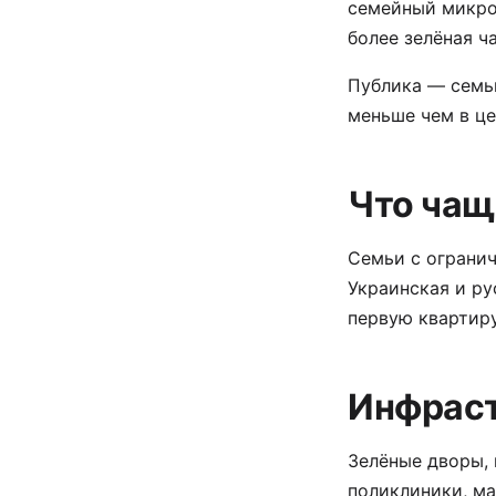
семейный микро
более зелёная ч
Публика — семьи
меньше чем в це
Что чащ
Семьи с ограни
Украинская и ру
первую квартиру
Инфраст
Зелёные дворы,
поликлиники, ма