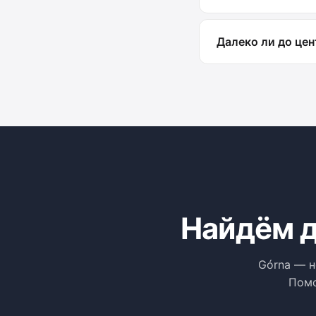
Далеко ли до цен
Найдём д
Górna — н
Помо