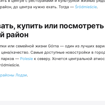
жить в центре с ресторанами и культурной жизнью ряд
район, до центра нужно ехать. Тогда —
Śródmieście
.
ать, купить или посмотреть
й район
пки или семейной жизни Górna — один из лучших вари
цена/качество. Самые доступные новостройки в город
и парков —
Polesie
к северу. Хочется центральной атм
ródmieście.
 районы Лодзи
.