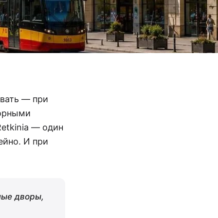
ивать — при
торными
tkinia — один
ейно. И при
ные дворы,