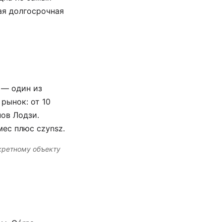
ая долгосрочная
 — один из
рынок: от 10
ов Лодзи.
мес плюс czynsz.
кретному объекту