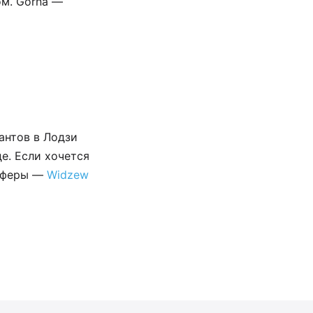
ом. Górna —
антов в Лодзи
е. Если хочется
осферы —
Widzew