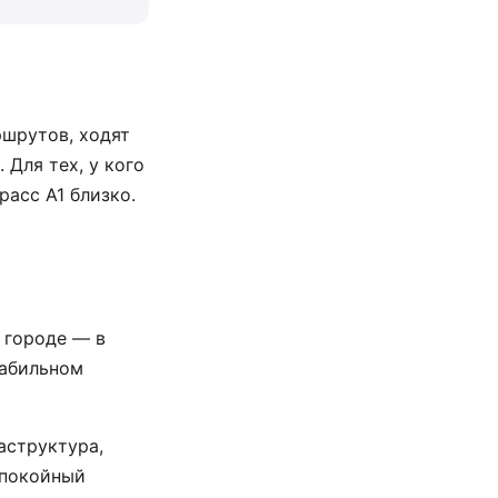
ршрутов, ходят
Для тех, у кого
асс A1 близко.
 городе — в
табильном
аструктура,
спокойный