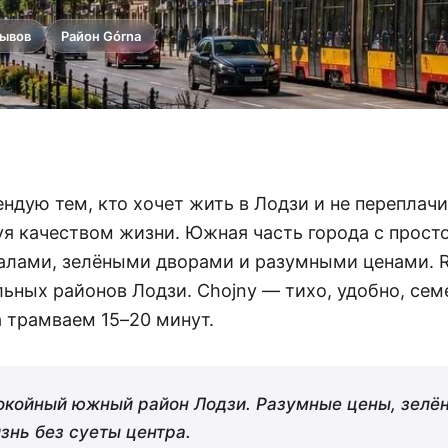
зывов
Район Górna
ендую тем, кто хочет жить в Лодзи и не переплач
уя качеством жизни. Южная часть города с прос
лами, зелёными дворами и разумными ценами. Re
льных районов Лодзи. Chojny — тихо, удобно, сем
а трамваем 15–20 минут.
окойный южный район Лодзи. Разумные цены, зелё
знь без суеты центра.