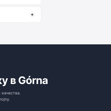
у в Górna
 качества.
ojny.