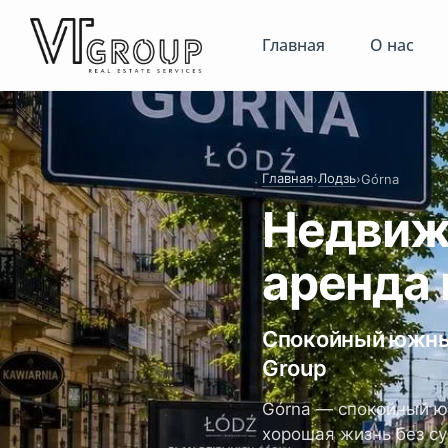
Главная
О нас
Главная
Лодзь
›
›
Górna
Недвиж
аренда 
Спокойный южны
Group
Górna — спокойный ю
хорошая жизнь без су