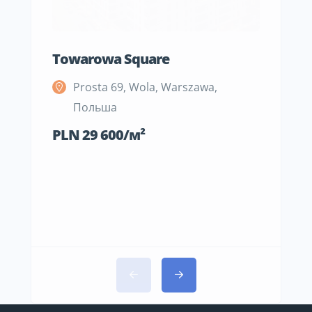
Towarowa Square
M Be
Prosta 69, Wola, Warszawa,
S
Польша
П
PLN 29 600/м²
PLN 