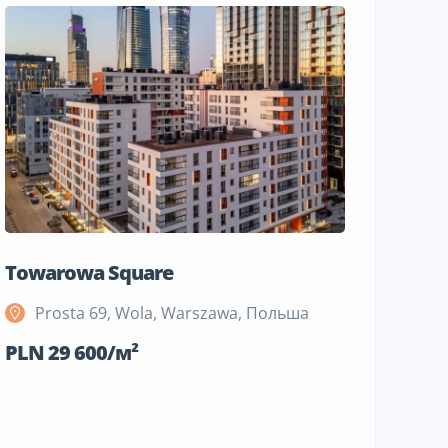
Towarowa Square
M Bemo
Prosta 69, Wola, Warszawa, Польша
Szeli
Поль
PLN 29 600/м²
PLN 19 