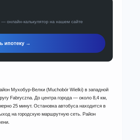
а — онлайн-калькулятор на нашем сайте
ь ипотеку →
район Мухобур-Велки (Muchobór Wielki) в западной
угу Fabryczna. До центра города — около 8,4 км,
мерно 25 минут. Остановка автобуса находится в
выход на городскую маршрутную сеть. Район
ени.