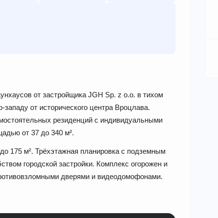
нхаусов от застройщика JGH Sp. z o.o. в тихом
о-западу от исторического центра Вроцлава.
амостоятельных резиденций с индивидуальными
дью от 37 до 340 м².
до 175 м². Трёхэтажная планировка с подземным
бством городской застройки. Комплекс огорожен и
ротивовзломными дверями и видеодомофонами.