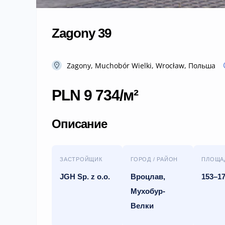
Zagony 39
Zagony, Muchobór Wielki, Wrocław, Польша
PLN 9 734/м²
Описание
ЗАСТРОЙЩИК
ГОРОД / РАЙОН
ПЛОЩА
JGH Sp. z o.o.
Вроцлав,
153–17
Мухобур-
Велки