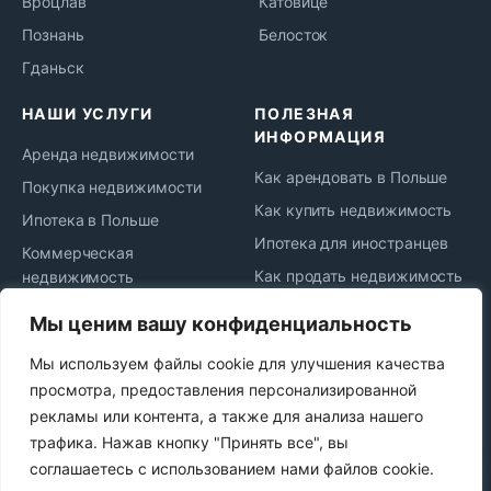
Вроцлав
Катовице
Познань
Белосток
Гданьск
НАШИ УСЛУГИ
ПОЛЕЗНАЯ
ИНФОРМАЦИЯ
Аренда недвижимости
Как арендовать в Польше
Покупка недвижимости
Как купить недвижимость
Ипотека в Польше
Ипотека для иностранцев
Коммерческая
Как продать недвижимость
недвижимость
Жизнь и переезд в Польшу
Юридическое
Мы ценим вашу конфиденциальность
сопровождение
Новости рынка
Мы используем файлы cookie для улучшения качества
Сдача в аренду
Политика
просмотра, предоставления персонализированной
конфиденциальности
Продажа недвижимости
рекламы или контента, а также для анализа нашего
Najem okazjonalny
трафика. Нажав кнопку "Принять все", вы
соглашаетесь с использованием нами файлов cookie.