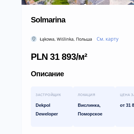
Solmarina
См. карту
Łąkowa, Wiślinka, Польша
PLN 31 893/м²
Описание
ЗАСТРОЙЩИК
ЛОКАЦИЯ
ЦЕНА З
Dekpol
Вислинка,
от 31 
Deweloper
Поморское