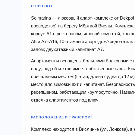
О ПРОЕКТЕ
Solmarina — люксовый апарт-комплекс от Dekpol
воеводство) на берегу Мёртвой Вислы. Комплекс
корпус A1 с рестораном, игровой комнатой, конф
A5 и A7–A16; 10-этажный апарт-дом/кондо-отель
залом; двухэтажный капитанат A7.
Апартаменты оснащены большими балконами с п
воду; ряд объектов имеет собственные сады. Ко
причальным местом (I этап; длина судна до 12 м
место для зимовки яхт и капитанат. Безопаснос
ресепшеном, работающим круглосуточно. Назем
отделка апартаментов под ключ.
РАСПОЛОЖЕНИЕ И ТРАНСПОРТ
Комплекс находится в Вислинке (ул. Лонкова), в