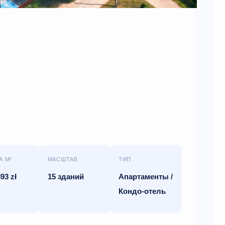
А М²
МАСШТАБ
ТИП
893 zł
15 зданий
Апартаменты /
Кондо-отель