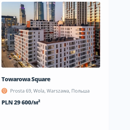
Towarowa Square
M Bemo
Prosta 69, Wola, Warszawa, Польша
Szeli
Поль
PLN 29 600/м²
PLN 19 