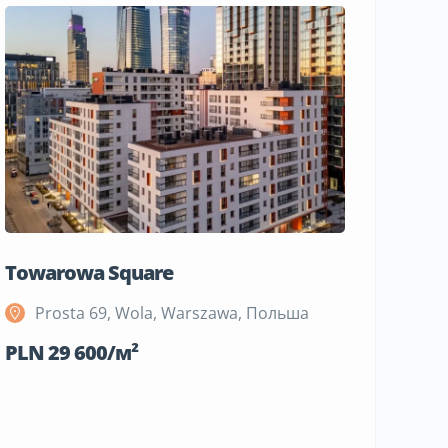
Towarowa Square
M Bemowo 
Prosta 69, Wola, Warszawa, Польша
Szeligow
Польша
PLN 29 600/м²
PLN 19 100