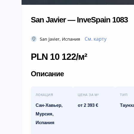
San Javier — InveSpain 1083
См. карту
San Javier, Испания
PLN 10 122/м²
Описание
ЛОКАЦИЯ
ЦЕНА ЗА М²
ТИП
Сан-Хавьер,
от 2 393 €
Таунх
Мурсия,
Испания