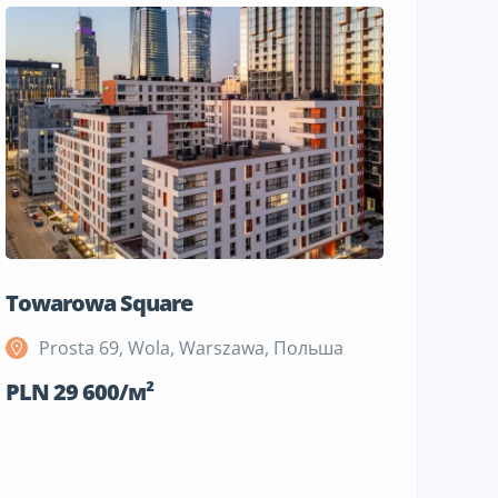
Towarowa Square
M Bemo
Prosta 69, Wola, Warszawa, Польша
Szeli
Поль
PLN 29 600/м²
PLN 19 