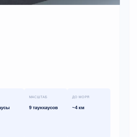
МАСШТАБ
ДО МОРЯ
аусы
9 таунхаусов
~4 км