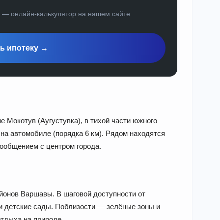
а — онлайн-калькулятор на нашем сайте
ь ипотеку →
е Мокотув (Аугустувка), в тихой части южного
на автомобиле (порядка 6 км). Рядом находятся
ообщением с центром города.
йонов Варшавы. В шаговой доступности от
и детские сады. Поблизости — зелёные зоны и
тдыха на природе.