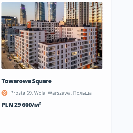
Towarowa Square
M Bemo
Prosta 69, Wola, Warszawa, Польша
Szeli
Поль
PLN 29 600/м²
PLN 19 