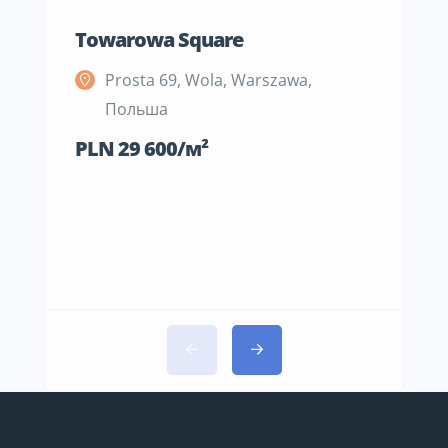
Towarowa Square
M Be
Prosta 69, Wola, Warszawa,
S
Польша
П
PLN 29 600/м²
PLN 