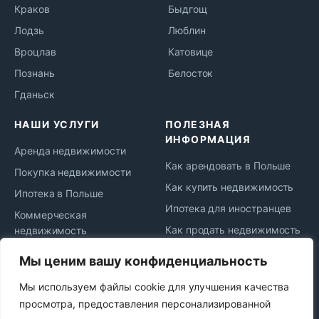
Краков
Быдгощ
Лодзь
Люблин
Вроцлав
Катовице
Познань
Белосток
Гданьск
НАШИ УСЛУГИ
ПОЛЕЗНАЯ
ИНФОРМАЦИЯ
Аренда недвижимости
Как арендовать в Польше
Покупка недвижимости
Как купить недвижимость
Ипотека в Польше
Ипотека для иностранцев
Коммерческая
Как продать недвижимость
недвижимость
Жизнь и переезд в Польшу
Юридическое
Мы ценим вашу конфиденциальность
сопровождение
Новости рынка
Мы используем файлы cookie для улучшения качества
Сдача в аренду
Политика
просмотра, предоставления персонализированной
конфиденциальности
Продажа недвижимости