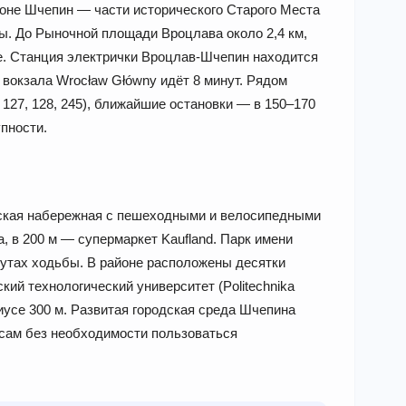
йоне Шчепин — части исторического Старого Места
. До Рыночной площади Вроцлава около 2,4 км,
е. Станция электрички Вроцлав-Шчепин находится
о вокзала Wrocław Główny идёт 8 минут. Рядом
127, 128, 245), ближайшие остановки — в 150–170
пности.
нская набережная с пешеходными и велосипедными
, в 200 м — супермаркет Kaufland. Парк имени
утах ходьбы. В районе расположены десятки
ий технологический университет (Politechnika
иусе 300 м. Развитая городская среда Шчепина
исам без необходимости пользоваться