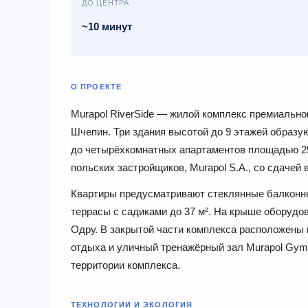
ДО ЦЕНТРА
~10 минут
О ПРОЕКТЕ
Murapol RiverSide — жилой комплекс премиально
Шчепин. Три здания высотой до 9 этажей образу
до четырёхкомнатных апартаментов площадью 25
польских застройщиков, Murapol S.A., со сдачей в 
Квартиры предусматривают стеклянные балконные
террасы с садиками до 37 м². На крыше оборудо
Одру. В закрытой части комплекса расположены 
отдыха и уличный тренажёрный зал Murapol Gym
территории комплекса.
ТЕХНОЛОГИИ И ЭКОЛОГИЯ