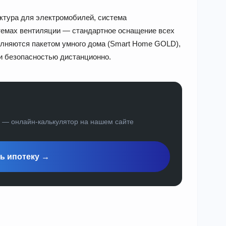
ктура для электромобилей, система
темах вентиляции — стандартное оснащение всех
олняются пакетом умного дома (Smart Home GOLD),
и безопасностью дистанционно.
а — онлайн-калькулятор на нашем сайте
ь ипотеку →