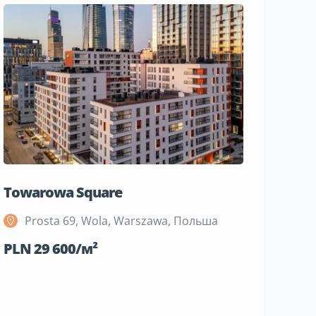
Towarowa Square
M Bemo
Prosta 69, Wola, Warszawa, Польша
Szeli
Поль
PLN 29 600/м²
PLN 19 