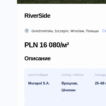
RiverSide
С
Gnieźnieńska, Szczepin, Wrocław, Польша
PLN 16 080/м²
Описание
ЗАСТРОЙЩИК
ГОРОД / РАЙОН
ПЛОЩА
Murapol S.A.
Вроцлав,
25–68 
Шчепин