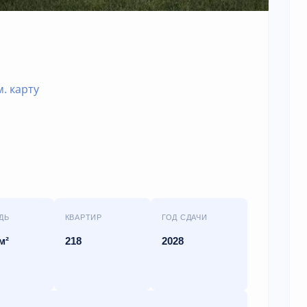
м. карту
ДЬ
КВАРТИР
ГОД СДАЧИ
м²
218
2028