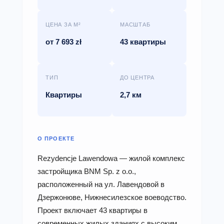
ЦЕНА ЗА М²
МАСШТАБ
от 7 693 zł
43 квартиры
ТИП
ДО ЦЕНТРА
Квартиры
2,7 км
О ПРОЕКТЕ
Rezydencje Lawendowa — жилой комплекс
застройщика BNM Sp. z o.o.,
расположенный на ул. Лавендовой в
Дзержонюве, Нижнесилезское воеводство.
Проект включает 43 квартиры в
современных жилых зданиях с высоким