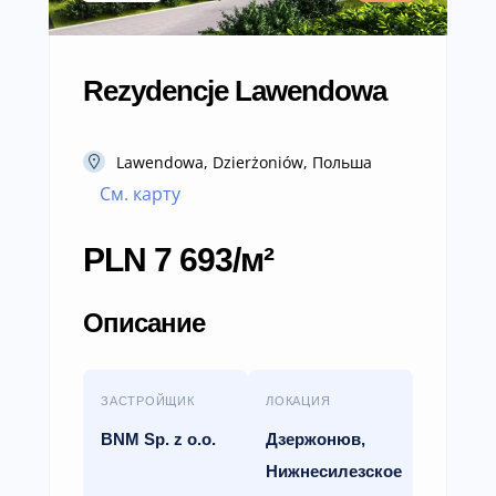
Rezydencje Lawendowa
Lawendowa, Dzierżoniów, Польша
См. карту
PLN 7 693/м²
Описание
ЗАСТРОЙЩИК
ЛОКАЦИЯ
BNM Sp. z o.o.
Дзержонюв,
Нижнесилезское