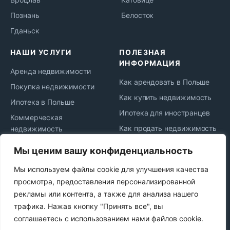
Познань
Белосток
Гданьск
НАШИ УСЛУГИ
ПОЛЕЗНАЯ
ИНФОРМАЦИЯ
Аренда недвижимости
Как арендовать в Польше
Покупка недвижимости
Как купить недвижимость
Ипотека в Польше
Ипотека для иностранцев
Коммерческая
Как продать недвижимость
недвижимость
Жизнь и переезд в Польшу
Юридическое
Мы ценим вашу конфиденциальность
сопровождение
Новости рынка
Мы используем файлы cookie для улучшения качества
Сдача в аренду
Политика
просмотра, предоставления персонализированной
конфиденциальности
Продажа недвижимости
рекламы или контента, а также для анализа нашего
Najem okazjonalny
трафика. Нажав кнопку "Принять все", вы
соглашаетесь с использованием нами файлов cookie.