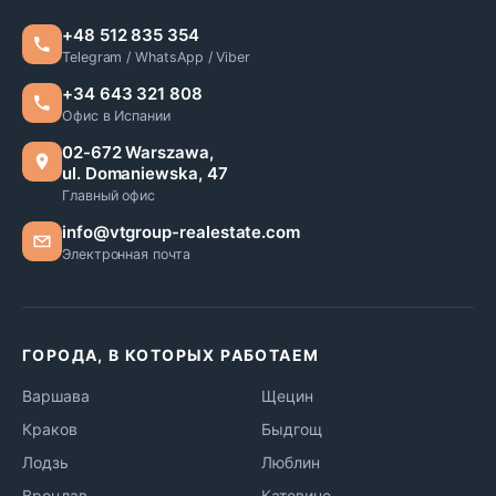
+48 512 835 354
Telegram / WhatsApp / Viber
+34 643 321 808
Офис в Испании
02-672 Warszawa,
ul. Domaniewska, 47
Главный офис
info@vtgroup-realestate.com
Электронная почта
ГОРОДА, В КОТОРЫХ РАБОТАЕМ
Варшава
Щецин
Краков
Быдгощ
Лодзь
Люблин
Вроцлав
Катовице