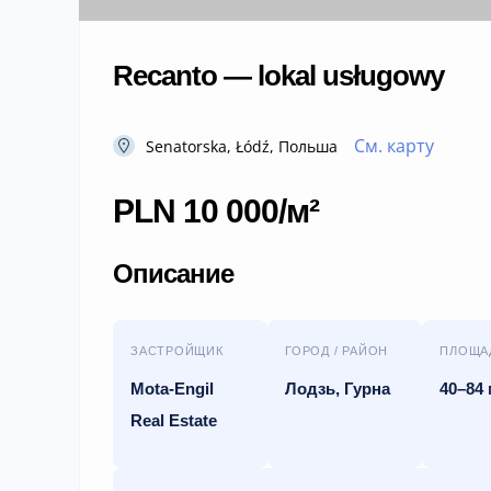
Recanto — lokal usługowy
См. карту
Senatorska, Łódź, Польша
PLN 10 000/м²
Описание
ЗАСТРОЙЩИК
ГОРОД / РАЙОН
ПЛОЩА
Mota-Engil
Лодзь, Гурна
40–84 
Real Estate