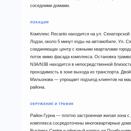
соседними домами.
ЛОКАЦИЯ
Комплекс Recanto находится на ул. Сенаторской 
Лодзи, около 5 минут езды на автомобиле. Ул. С
соединяющих центр с южными кварталами города
поток мимо фасада комплекса. Остановка трамвае
N3A/N3B находится в непосредственной близост
проходимость в зоне выхода из транспорта. Двой
Мильонова — упрощает подъезд клиентов на маш
района.
ОКРУЖЕНИЕ И ТРАФИК
Район Гурна — плотно застроенная жилая зона 
комплекса сосредоточены многоквартирные дома,
Business Centre и офисный корпус на Пшибышевск