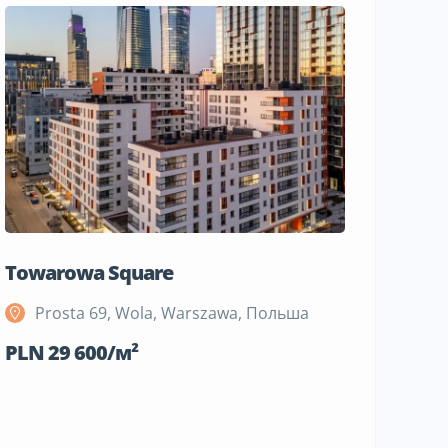
Towarowa Square
M Bemo
Prosta 69, Wola, Warszawa, Польша
Szeli
Поль
PLN 29 600/м²
PLN 19 