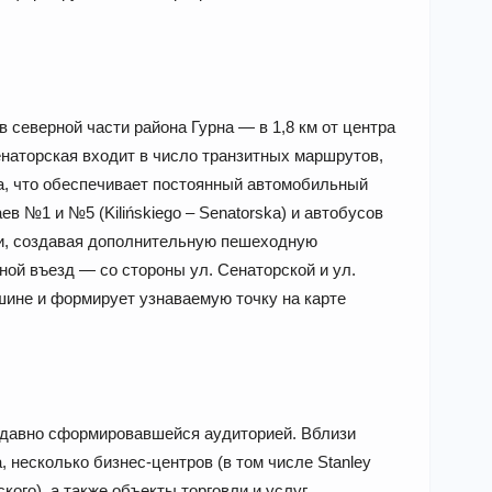
в северной части района Гурна — в 1,8 км от центра
енаторская входит в число транзитных маршрутов,
, что обеспечивает постоянный автомобильный
в №1 и №5 (Kilińskiego – Senatorska) и автобусов
и, создавая дополнительную пешеходную
ной въезд — со стороны ул. Сенаторской и ул.
ине и формирует узнаваемую точку на карте
с давно сформировавшейся аудиторией. Вблизи
 несколько бизнес-центров (в том числе Stanley
ого), а также объекты торговли и услуг