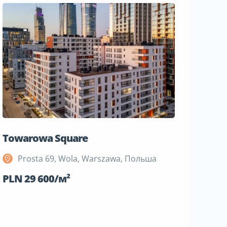
Towarowa Square
M Bemo
Prosta 69, Wola, Warszawa, Польша
Szeli
Поль
PLN 29 600/м²
PLN 19 