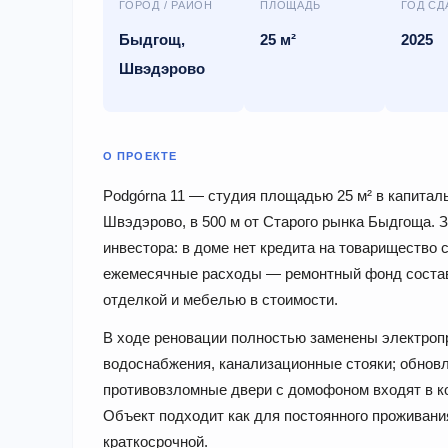
ГОРОД / РАЙОН
ПЛОЩАДЬ
ГОД СД
Быдгощ,
25 м²
2025
Швэдэрово
О ПРОЕКТЕ
Podgórna 11 — студия площадью 25 м² в капитал
Швэдэрово, в 500 м от Старого рынка Быдгоща. 
инвестора: в доме нет кредита на товарищество 
ежемесячные расходы — ремонтный фонд составля
отделкой и мебелью в стоимости.
В ходе реновации полностью заменены электропр
водоснабжения, канализационные стояки; обновл
противовзломные двери с домофоном входят в ко
Объект подходит как для постоянного проживания
краткосрочной.