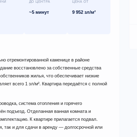
АЧИ
ДО ЦЕНТРА
ЦЕНА ОТ
~5 минут
9 952 зл/м²
ьно отремонтированной каменице в районе
Здание восстановлено за собственные средства
собственников жилья, что обеспечивает низкие
ет всего 1 зл/м². Квартира передаётся с полной
оводка, система отопления и горячего
ён подъезд. Отделанная ванная комната и
мплектацию. К квартире прилагается подвал.
, так и для сдачи в аренду — долгосрочной или