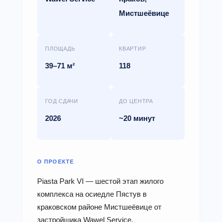
Мистшеёвице
ПЛОЩАДЬ
КВАРТИР
39–71 м²
118
ГОД СДАЧИ
ДО ЦЕНТРА
2026
~20 минут
О ПРОЕКТЕ
Piasta Park VI — шестой этап жилого
комплекса на осиедле Пястув в
краковском районе Мистшеёвице от
застройщика Wawel Service.