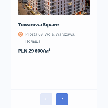
Towarowa Square
M Be
Prosta 69, Wola, Warszawa,
S
Польша
П
PLN 29 600/м²
PLN 