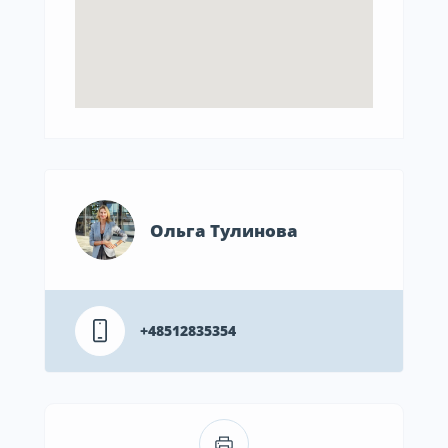
Ольга Тулинова
+48512835354