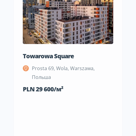
Towarowa Square
M Be
Prosta 69, Wola, Warszawa,
S
Польша
П
PLN 29 600/м²
PLN 