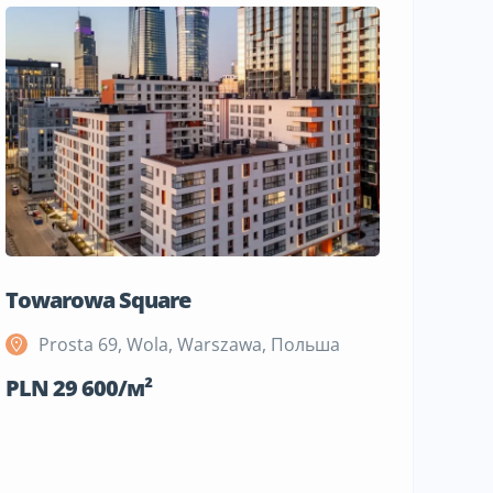
Towarowa Square
M Bemo
Prosta 69, Wola, Warszawa, Польша
Szeli
Поль
PLN 29 600/м²
PLN 19 