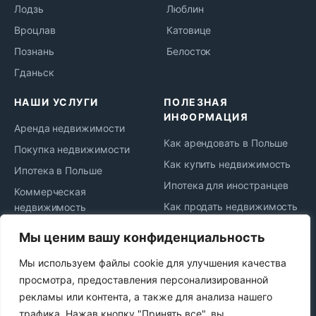
Лодзь
Люблин
Вроцлав
Катовице
Познань
Белосток
Гданьск
НАШИ УСЛУГИ
ПОЛЕЗНАЯ
ИНФОРМАЦИЯ
Аренда недвижимости
Как арендовать в Польше
Покупка недвижимости
Как купить недвижимость
Ипотека в Польше
Ипотека для иностранцев
Коммерческая
Как продать недвижимость
недвижимость
Жизнь и переезд в Польшу
Юридическое
Мы ценим вашу конфиденциальность
сопровождение
Новости рынка
Мы используем файлы cookie для улучшения качества
Сдача в аренду
Политика
просмотра, предоставления персонализированной
конфиденциальности
Продажа недвижимости
рекламы или контента, а также для анализа нашего
Najem okazjonalny
трафика. Нажав кнопку "Принять все", вы