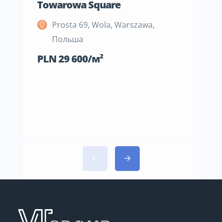
Towarowa Square
M Be
Prosta 69, Wola, Warszawa,
S
Польша
П
PLN 29 600/м²
PLN 