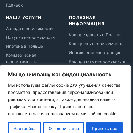
Гданьск
НАШИ УСЛУГИ
ПОЛЕЗНАЯ
ИНФОРМАЦИЯ
Аренда недвижимости
Как арендовать в Польше
Покупка недвижимости
Как купить недвижимость
Ипотека в Польше
Ипотека для иностранцев
Коммерческая
Как продать недвижимость
недвижимость
Жизнь и переезд в Польшу
Юридическое
Мы ценим вашу конфиденциальность
сопровождение
Новости рынка
Мы используем файлы cookie для улучшения качества
Сдача в аренду
Политика
просмотра, предоставления персонализированной
конфиденциальности
Продажа недвижимости
рекламы или контента, а также для анализа нашего
Najem okazjonalny
трафика. Нажав кнопку "Принять все", вы
соглашаетесь с использованием нами файлов cookie.
© 2021–2026 VT Group Real Estate Services Sp. z o.o. —
Настройка
Отклонить все
Принять все