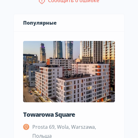
Сообщить о ошибке
Популярные
Towarowa Square
M Be
Prosta 69, Wola, Warszawa,
S
Польша
П