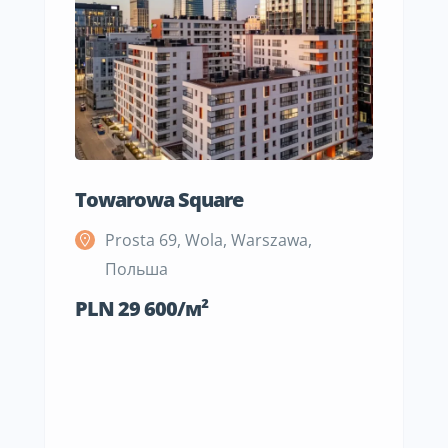
Towarowa Square
M Be
Prosta 69, Wola, Warszawa,
S
Польша
П
PLN 29 600/м²
PLN 