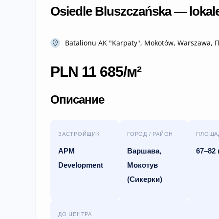
Osiedle Bluszczańska — lokal
Batalionu AK "Karpaty", Mokotów, Warszawa,
PLN 11 685/м²
Описание
ЗАСТРОЙЩИК
ГОРОД / РАЙОН
ПЛОЩА
APM
Варшава,
67–82 
Development
Мокотув
(Сикерки)
ДО ЦЕНТРА