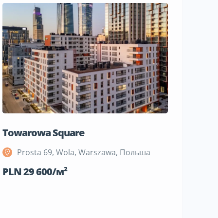
Towarowa Square
M Bemo
Prosta 69, Wola, Warszawa, Польша
Szeli
Поль
PLN 29 600/м²
PLN 19 