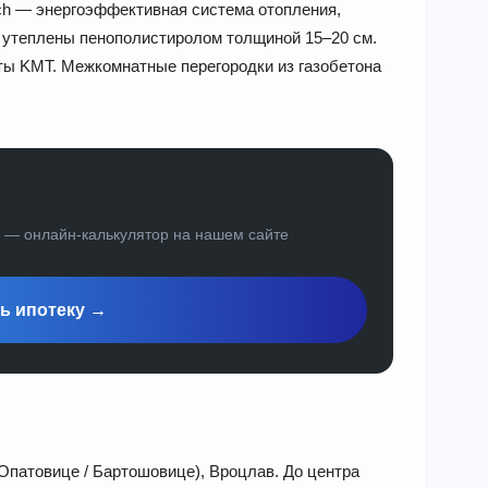
ich — энергоэффективная система отопления,
утеплены пенополистиролом толщиной 15–20 см.
ы KMT. Межкомнатные перегородки из газобетона
а — онлайн-калькулятор на нашем сайте
ь ипотеку →
 Опатовице / Бартошовице), Вроцлав. До центра