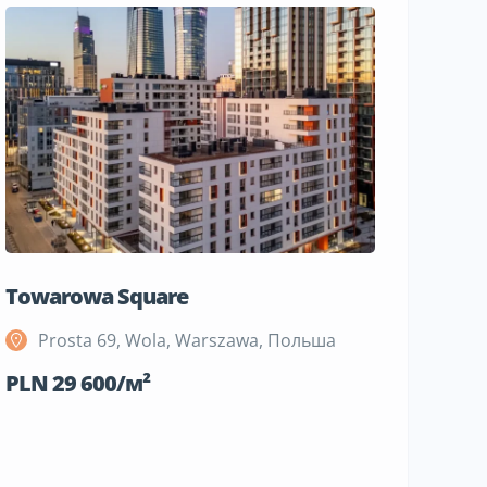
Towarowa Square
M Bemo
Prosta 69, Wola, Warszawa, Польша
Szeli
Поль
PLN 29 600/м²
PLN 19 