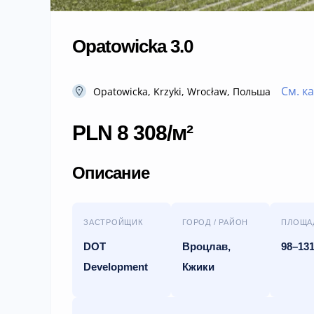
Opatowicka 3.0
См. к
Opatowicka, Krzyki, Wrocław, Польша
PLN 8 308/м²
Описание
ЗАСТРОЙЩИК
ГОРОД / РАЙОН
ПЛОЩА
DOT
Вроцлав,
98–131
Development
Кжики