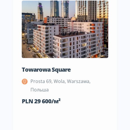
Towarowa Square
M Be
Prosta 69, Wola, Warszawa,
S
Польша
П
PLN 29 600/м²
PLN 