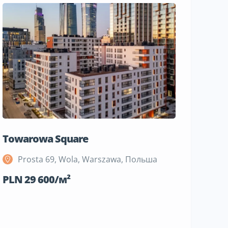
Towarowa Square
M Bemo
Prosta 69, Wola, Warszawa, Польша
Szeli
Поль
PLN 29 600/м²
PLN 19 