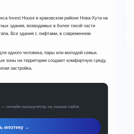
екса Invest House в краковском районе Нова-Хута на
тных здания, возводимых в более тихой части
апа. Все здания с лифтами, в современном
для одного человека, пары или молодой семьи.
ые зоны на территории создают комфортную среду.
илая застройка.
а — онлайн-калькулятор на нашем сайте
ь ипотеку →