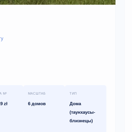
ту
А М²
МАСШТАБ
ТИП
9 zł
6 домов
Дома
(таунхаусы-
близнецы)