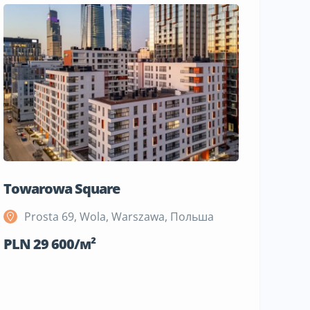
Towarowa Square
M Bemo
Prosta 69, Wola, Warszawa, Польша
Szeli
Поль
PLN 29 600/м²
PLN 19 