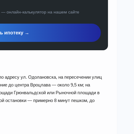
а — онлайн-калькулятор на нашем сайте
ь ипотеку →
 по адресу ул. Одолановска, на пересечении улиц
ние до центра Вроцлава — около 9,5 км; на
лощади Грюнвальдской или Рыночной площади в
ой остановки — примерно 8 минут пешком, до