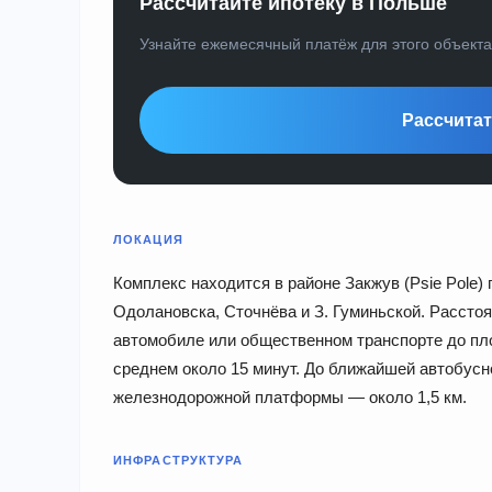
Рассчитайте ипотеку в Польше
Узнайте ежемесячный платёж для этого объект
Рассчитат
ЛОКАЦИЯ
Комплекс находится в районе Закжув (Psie Pole)
Одолановска, Сточнёва и З. Гуминьской. Расстоя
автомобиле или общественном транспорте до п
среднем около 15 минут. До ближайшей автобусн
железнодорожной платформы — около 1,5 км.
ИНФРАСТРУКТУРА