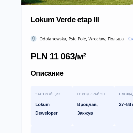
Lokum Verde etap III
С
Odolanowska, Psie Pole, Wrocław, Польша
PLN 11 063/м²
Описание
ЗАСТРОЙЩИК
ГОРОД / РАЙОН
ПЛОЩА
Lokum
Вроцлав,
27–88 
Deweloper
Закжув