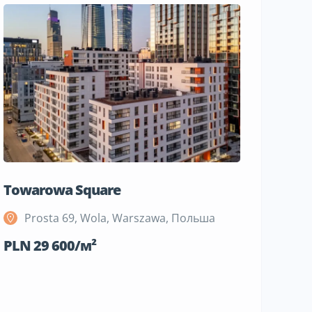
Towarowa Square
M Bemo
Prosta 69, Wola, Warszawa, Польша
Szeli
Поль
PLN 29 600/м²
PLN 19 