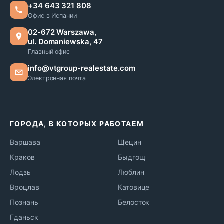
+34 643 321 808
Офис в Испании
02-672 Warszawa,
ul. Domaniewska, 47
Главный офис
info@vtgroup-realestate.com
Электронная почта
ГОРОДА, В КОТОРЫХ РАБОТАЕМ
Варшава
Щецин
Краков
Быдгощ
Лодзь
Люблин
Вроцлав
Катовице
Познань
Белосток
Гданьск