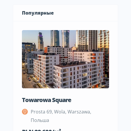
Популярные
Towarowa Square
M Be
Prosta 69, Wola, Warszawa,
S
Польша
П