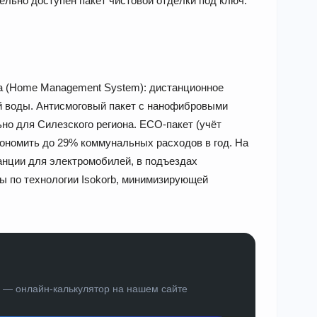
ельно доступен пакет чистовой отделки под ключ.
а (Home Management System): дистанционное
й воды. Антисмоговый пакет с нанофибровыми
о для Силезского региона. ECO-пакет (учёт
кономить до 29% коммунальных расходов в год. На
анции для электромобилей, в подъездах
 по технологии Isokorb, минимизирующей
а — онлайн-калькулятор на нашем сайте