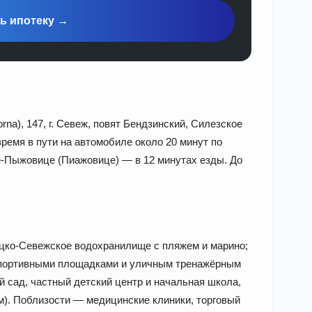
ь ипотеку →
rna), 147, г. Севеж, повят Бендзинский, Силезское
время в пути на автомобиле около 20 минут по
е-Пыжовице (Пиажовице) — в 12 минутах езды. До
цко-Севежское водохранилище с пляжем и марино;
 спортивными площадками и уличным тренажёрным
й сад, частный детский центр и начальная школа,
 м). Поблизости — медицинские клиники, торговый