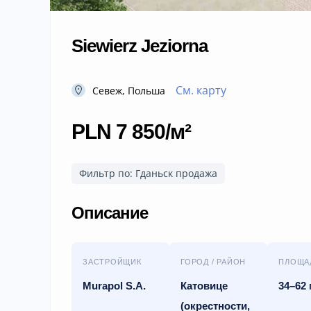
Siewierz Jeziorna
См. карту
Севеж, Польша
PLN 7 850/м²
Фильтр по: Гданьск продажа
Описание
ЗАСТРОЙЩИК
ГОРОД / РАЙОН
ПЛОЩА
Murapol S.A.
Катовице
34–62 
(окрестности,