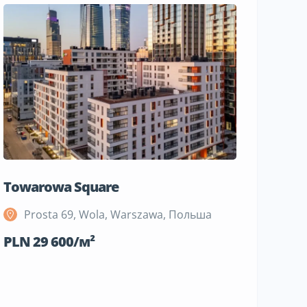
Towarowa Square
M Bemo
Prosta 69, Wola, Warszawa, Польша
Szeli
Поль
PLN 29 600/м²
PLN 19 