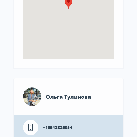
Ольга Тулинова
+48512835354