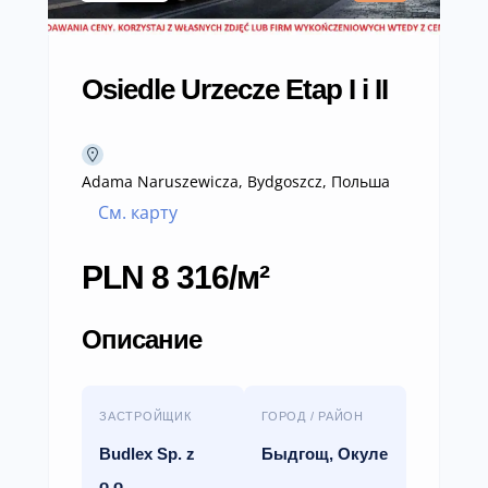
Osiedle Urzecze Etap I i II
Adama Naruszewicza, Bydgoszcz, Польша
См. карту
PLN 8 316/м²
Описание
ЗАСТРОЙЩИК
ГОРОД / РАЙОН
Budlex Sp. z
Быдгощ, Окуле
o.o.