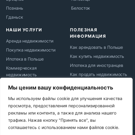
Познань
Белосток
Гданьск
НАШИ УСЛУГИ
ПОЛЕЗНАЯ
ИНФОРМАЦИЯ
Аренда недвижимости
Как арендовать в Польше
Покупка недвижимости
Как купить недвижимость
Ипотека в Польше
Ипотека для иностранцев
Коммерческая
Как продать недвижимость
недвижимость
Жизнь и переезд в Польшу
Юридическое
Мы ценим вашу конфиденциальность
сопровождение
Новости рынка
Мы используем файлы cookie для улучшения качества
Сдача в аренду
Политика
просмотра, предоставления персонализированной
конфиденциальности
Продажа недвижимости
рекламы или контента, а также для анализа нашего
Najem okazjonalny
трафика. Нажав кнопку "Принять все", вы
соглашаетесь с использованием нами файлов cookie.