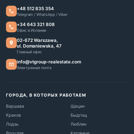
+48 512 835 354
Telegram / WhatsApp / Viber
+34 643 321 808
Офис в Испании
02-672 Warszawa,
ul. Domaniewska, 47
Главный офис
info@vtgroup-realestate.com
Электронная почта
ГОРОДА, В КОТОРЫХ РАБОТАЕМ
Варшава
Щецин
Краков
Быдгощ
Лодзь
Люблин
Вроцлав
Катовице