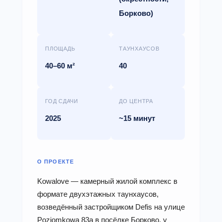
Борково)
ПЛОЩАДЬ
ТАУНХАУСОВ
40–60 м²
40
ГОД СДАЧИ
ДО ЦЕНТРА
2025
~15 минут
О ПРОЕКТЕ
Kowalove — камерный жилой комплекс в
формате двухэтажных таунхаусов,
возведённый застройщиком Defis на улице
Poziomkowa 83a в посёлке Борково, у