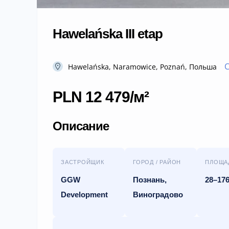
Hawelańska III etap
С
Hawelańska, Naramowice, Poznań, Польша
PLN 12 479/м²
Описание
ЗАСТРОЙЩИК
ГОРОД / РАЙОН
ПЛОЩА
GGW
Познань,
28–176
Development
Виноградово