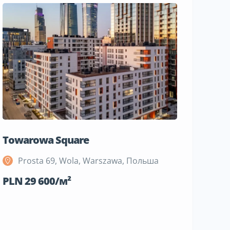
Towarowa Square
M Bemo
Prosta 69, Wola, Warszawa, Польша
Szeli
Поль
PLN 29 600/м²
PLN 19 