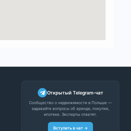
Открытый Telegram-чат
Сообщество о недвижимости в Польше —
задавайте вопросы об аренде, покупке,
ипотеке. Эксперты ответят.
Вступить в чат →