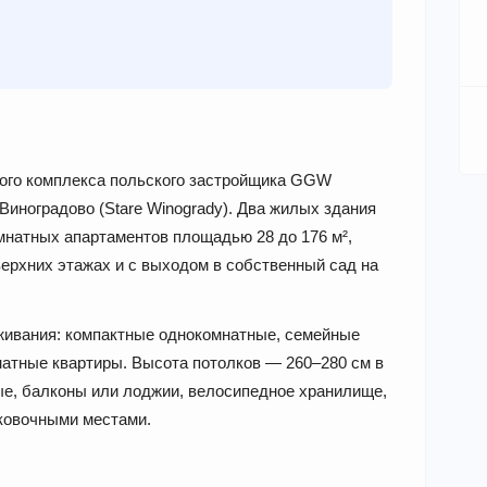
илого комплекса польского застройщика GGW
 Виноградово (Stare Winogrady). Два жилых здания
мнатных апартаментов площадью 28 до 176 м²,
ерхних этажах и с выходом в собственный сад на
живания: компактные однокомнатные, семейные
атные квартиры. Высота потолков — 260–280 см в
ые, балконы или лоджии, велосипедное хранилище,
рковочными местами.