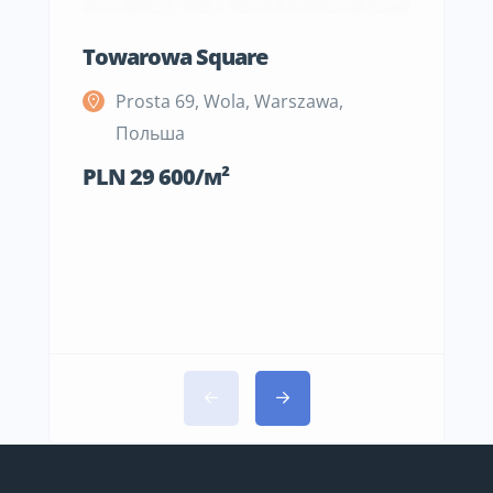
Towarowa Square
M Be
Prosta 69, Wola, Warszawa,
S
Польша
П
PLN 29 600/м²
PLN 