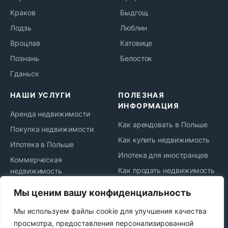
Краков
Быдгощ
Лодзь
Люблин
Вроцлав
Катовице
Познань
Белосток
Гданьск
НАШИ УСЛУГИ
ПОЛЕЗНАЯ
ИНФОРМАЦИЯ
Аренда недвижимости
Как арендовать в Польше
Покупка недвижимости
Как купить недвижимость
Ипотека в Польше
Ипотека для иностранцев
Коммерческая
Как продать недвижимость
недвижимость
Жизнь и переезд в Польшу
Юридическое
Мы ценим вашу конфиденциальность
сопровождение
Новости рынка
Мы используем файлы cookie для улучшения качества
Сдача в аренду
Политика
просмотра, предоставления персонализированной
конфиденциальности
Продажа недвижимости