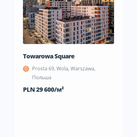
Towarowa Square
M Be
Prosta 69, Wola, Warszawa,
S
Польша
П
PLN 29 600/м²
PLN 