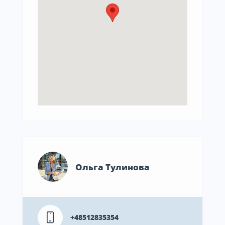
Ольга Тулинова
+48512835354