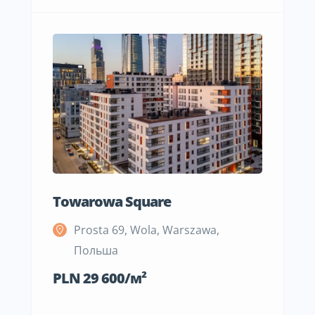
Towarowa Square
M Be
Prosta 69, Wola, Warszawa,
S
Польша
П
PLN 29 600/м²
PLN 