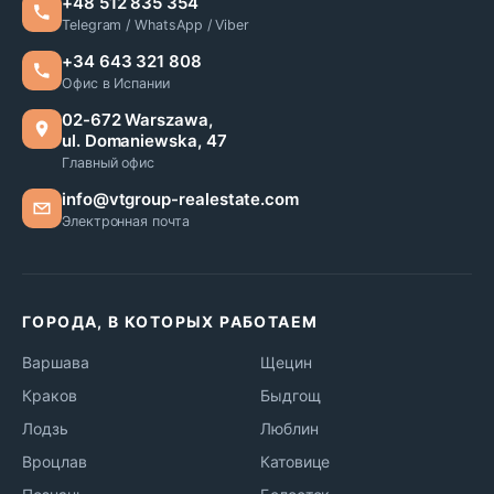
+48 512 835 354
Telegram / WhatsApp / Viber
+34 643 321 808
Офис в Испании
02-672 Warszawa,
ul. Domaniewska, 47
Главный офис
info@vtgroup-realestate.com
Электронная почта
ГОРОДА, В КОТОРЫХ РАБОТАЕМ
Варшава
Щецин
Краков
Быдгощ
Лодзь
Люблин
Вроцлав
Катовице