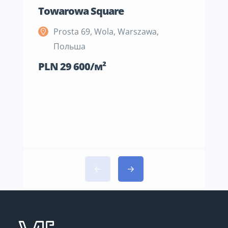
Towarowa Square
M Be
Prosta 69, Wola, Warszawa,
S
Польша
П
PLN 29 600/м²
PLN 