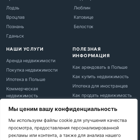
Лодзь
Люблин
Вроцлав
Катовице
Познань
Белосток
Гданьск
НАШИ УСЛУГИ
ПОЛЕЗНАЯ
ИНФОРМАЦИЯ
Аренда недвижимости
Как арендовать в Польше
Покупка недвижимости
Как купить недвижимость
Ипотека в Польше
Ипотека для иностранцев
Коммерческая
Как продать недвижимость
недвижимость
Жизнь и переезд в Польшу
Юридическое
Мы ценим вашу конфиденциальность
сопровождение
Новости рынка
Мы используем файлы cookie для улучшения качества
Сдача в аренду
Политика
просмотра, предоставления персонализированной
конфиденциальности
Продажа недвижимости
рекламы или контента, а также для анализа нашего
Najem okazjonalny