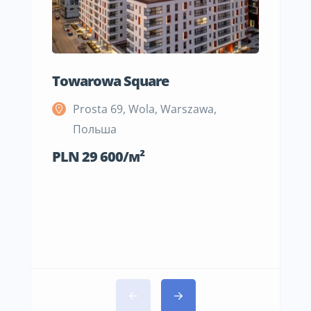
Towarowa Square
M Be
Prosta 69, Wola, Warszawa,
S
Польша
П
PLN 29 600/м²
PLN 