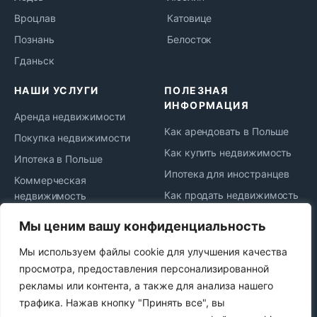
Вроцлав
Катовице
Познань
Белосток
Гданьск
НАШИ УСЛУГИ
ПОЛЕЗНАЯ
ИНФОРМАЦИЯ
Аренда недвижимости
Как арендовать в Польше
Покупка недвижимости
Как купить недвижимость
Ипотека в Польше
Ипотека для иностранцев
Коммерческая
Как продать недвижимость
недвижимость
Жизнь и переезд в Польшу
Юридическое
Мы ценим вашу конфиденциальность
сопровождение
Новости рынка
Мы используем файлы cookie для улучшения качества
Сдача в аренду
Политика
просмотра, предоставления персонализированной
конфиденциальности
Продажа недвижимости
рекламы или контента, а также для анализа нашего
Najem okazjonalny
трафика. Нажав кнопку "Принять все", вы