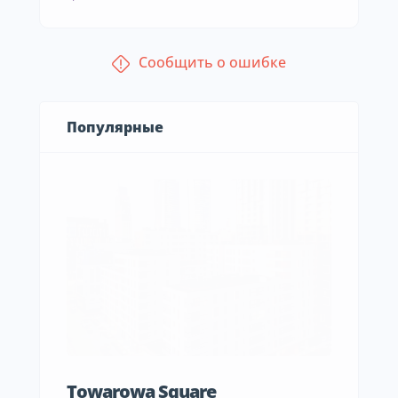
Сообщить о ошибке
Популярные
Towarowa Square
M Be