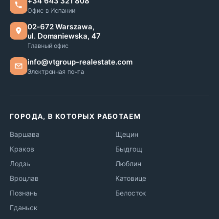
+34 643 321 808
Офис в Испании
02-672 Warszawa,
ul. Domaniewska, 47
Главный офис
info@vtgroup-realestate.com
Электронная почта
ГОРОДА, В КОТОРЫХ РАБОТАЕМ
Варшава
Щецин
Краков
Быдгощ
Лодзь
Люблин
Вроцлав
Катовице
Познань
Белосток
Гданьск