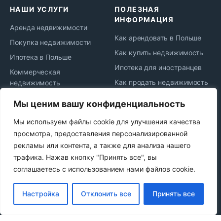
НАШИ УСЛУГИ
ПОЛЕЗНАЯ
ИНФОРМАЦИЯ
Аренда недвижимости
Как арендовать в Польше
Покупка недвижимости
Как купить недвижимость
Ипотека в Польше
Ипотека для иностранцев
Коммерческая
Как продать недвижимость
недвижимость
Жизнь и переезд в Польшу
Юридическое
Мы ценим вашу конфиденциальность
сопровождение
Новости рынка
Мы используем файлы cookie для улучшения качества
Сдача в аренду
Политика
просмотра, предоставления персонализированной
конфиденциальности
Продажа недвижимости
рекламы или контента, а также для анализа нашего
Najem okazjonalny
трафика. Нажав кнопку "Принять все", вы
соглашаетесь с использованием нами файлов cookie.
© 2021–2026 VT Group Real Estate Services Sp. z o.o. —
Настройка
Отклонить все
Принять все
агентство недвижимости в Варшаве и по всей Польше.
Русский