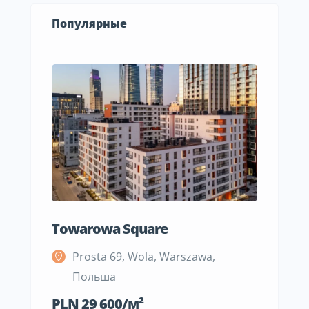
Популярные
Towarowa Square
M Be
Prosta 69, Wola, Warszawa,
S
Польша
П
PLN 29 600/м²
PLN 