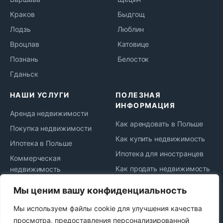
Краков
Быдгощ
Лодзь
Люблин
Вроцлав
Катовице
Познань
Белосток
Гданьск
НАШИ УСЛУГИ
ПОЛЕЗНАЯ
ИНФОРМАЦИЯ
Аренда недвижимости
Как арендовать в Польше
Покупка недвижимости
Как купить недвижимость
Ипотека в Польше
Ипотека для иностранцев
Коммерческая
Как продать недвижимость
недвижимость
Жизнь и переезд в Польшу
Юридическое
Мы ценим вашу конфиденциальность
сопровождение
Новости рынка
Мы используем файлы cookie для улучшения качества
Сдача в аренду
Политика
просмотра, предоставления персонализированной