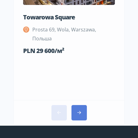
Towarowa Square
M Be
Prosta 69, Wola, Warszawa,
S
Польша
П
PLN 29 600/м²
PLN 