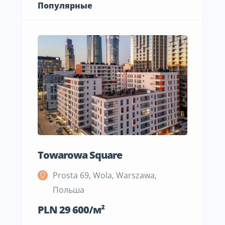
Популярные
Towarowa Square
M Be
Prosta 69, Wola, Warszawa,
S
Польша
П
PLN 29 600/м²
PLN 