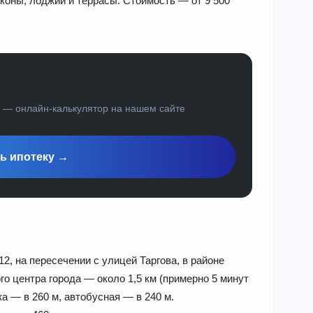
лконы, лоджии и террасы. Стоимость — от 9 500
а — онлайн-калькулятор на нашем сайте
ь ипотеку →
2, на пересечении с улицей Таргова, в районе
го центра города — около 1,5 км (примерно 5 минут
а — в 260 м, автобусная — в 240 м.