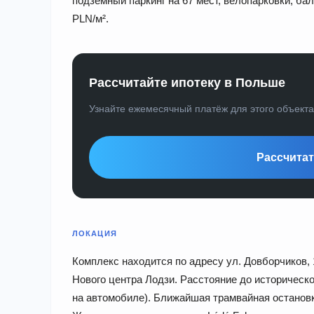
подземный паркинг на 67 мест, велопарковки, ба
PLN/м².
Рассчитайте ипотеку в Польше
Узнайте ежемесячный платёж для этого объект
Рассчитат
ЛОКАЦИЯ
Комплекс находится по адресу ул. Довборчиков, 1
Нового центра Лодзи. Расстояние до историческо
на автомобиле). Ближайшая трамвайная остановк