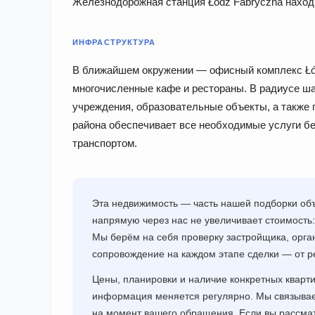
Железнодорожная станция Łódź Fabryczna находи
ИНФРАСТРУКТУРА
В ближайшем окружении — офисный комплекс Łód
многочисленные кафе и рестораны. В радиусе ш
учреждения, образовательные объекты, а также 
района обеспечивает все необходимые услуги б
транспортом.
Эта недвижимость — часть нашей подборки объ
напрямую через нас не увеличивает стоимость:
Мы берём на себя проверку застройщика, орга
сопровождение на каждом этапе сделки — от р
Цены, планировки и наличие конкретных кварт
информация меняется регулярно. Мы связывае
на момент вашего обращения. Если вы рассма