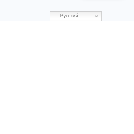
Русский
НАШИ КОНТАКТЫ
+48 512 835 354
Telegram / WhatsApp / Viber
+34 643 321 808
Офис в Испании
02-672 Warszawa,
ul. Domaniewska, 47
Главный офис
info@vtgroup-realestate.com
Электронная почта