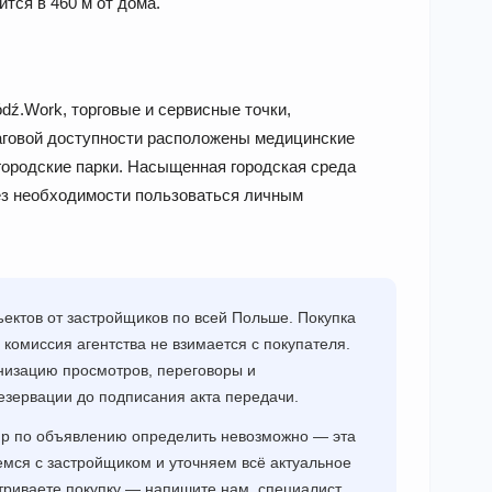
тся в 460 м от дома.
ź.Work, торговые и сервисные точки,
аговой доступности расположены медицинские
городские парки. Насыщенная городская среда
ез необходимости пользоваться личным
ектов от застройщиков по всей Польше. Покупка
 комиссия агентства не взимается с покупателя.
низацию просмотров, переговоры и
езервации до подписания акта передачи.
ир по объявлению определить невозможно — эта
мся с застройщиком и уточняем всё актуальное
триваете покупку — напишите нам, специалист