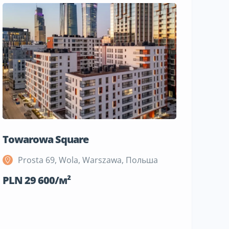
Towarowa Square
M Bemo
Prosta 69, Wola, Warszawa, Польша
Szeli
Поль
PLN 29 600/м²
PLN 19 